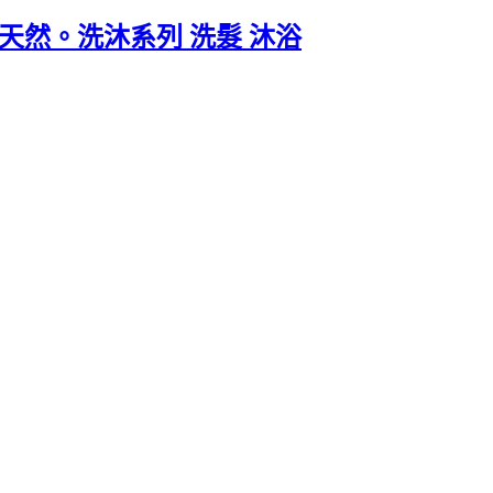
然。洗沐系列 洗髮 沐浴