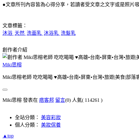
●文章所刊內容皆為心得分享，若讀者受文章之文字或是照片
文章標籤：
沐浴
天然
洗面乳
沐浴乳
洗髮乳
創作者介紹
Miki思榕
Miki思榕老師 吃吃喝喝 ♥️高雄•台南•屏東•台灣•旅遊|美食|部落
Miki思榕 發表在
痞客邦
留言
(0)
人氣(
114261
)
全站分類：
美容彩妝
個人分類：
美妝保養
▲top