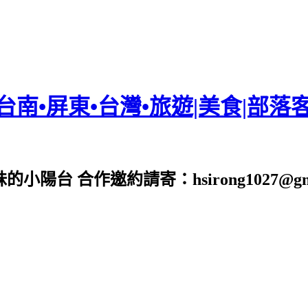
•台南•屏東•台灣•旅遊|美食|部落
台 合作邀約請寄：hsirong1027@gmai