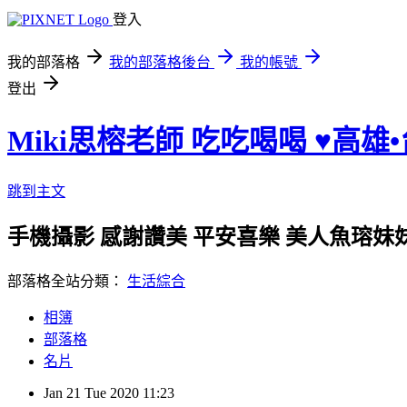
登入
我的部落格
我的部落格後台
我的帳號
登出
Miki思榕老師 吃吃喝喝 ♥️高雄
跳到主文
手機攝影 感謝讚美 平安喜樂 美人魚瑢妹妹的小陽
部落格全站分類：
生活綜合
相簿
部落格
名片
Jan
21
Tue
2020
11:23