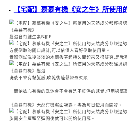
【宅配】慕慕有機《安之生》所使用的
《慕慕有機》
髮浴含有維生素B和E
方便倒取的開口設計,可以依個人喜好倒取使用量。
實際測試洗後淡淡的木蘭香芬超持久聞起來又很舒爽,是我
《慕慕有機》髮浴
洗後不會有黏膩感,吹乾後蓬鬆輕盈柔順
一開始擔心有機的洗沐會不會有洗不乾淨的感覺,但用過慕
《慕慕有機》天然有機潔面凝露，專為每日使用而開發。
旋開安全壓頭至彈開後就可以開始使用囉。