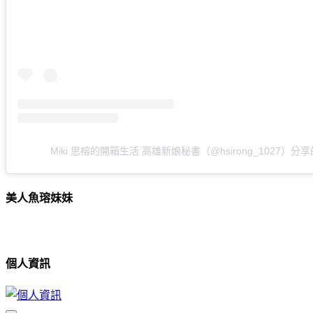
Miki 思榕的開箱生活 高雄新娘秘書（@hsirong_1027）分
美人魚瑢妹妹
個人資訊