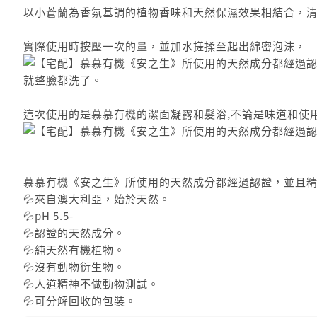
以小蒼蘭為香氛基調的植物香味和天然保濕效果相結合，
實際使用時按壓一次的量，並加水搓揉至起出綿密泡沫，
就整臉都洗了。
這次使用的是慕慕有機的潔面凝露和髮浴,不論是味道和使
慕慕有機《安之生》所使用的天然成分都經過認證，並且
💦來自澳大利亞，始於天然。
💦pH 5.5-
💦認證的天然成分。
💦純天然有機植物。
💦沒有動物衍生物。
💦人道精神不做動物測試。
💦可分解回收的包裝。