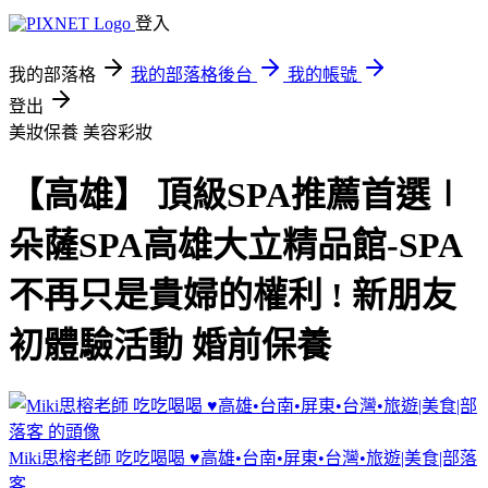
登入
我的部落格
我的部落格後台
我的帳號
登出
美妝保養
美容彩妝
【高雄】 頂級SPA推薦首選∣
朵薩SPA高雄大立精品館-SPA
不再只是貴婦的權利 ! 新朋友
初體驗活動 婚前保養
Miki思榕老師 吃吃喝喝 ♥️高雄•台南•屏東•台灣•旅遊|美食|部落
客