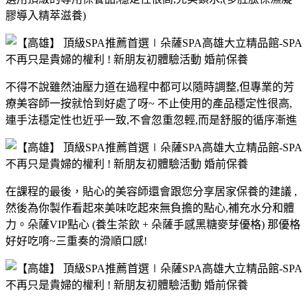
膠導入精萃滋養)
不得不說雖然油壓力道在過程中都可以隨時調整,但專業的芳
療美容師一按就恰到好處了呀~ 不止使用的產品穩定性很高,
連手法穩定性也近乎一致,不會忽重忽輕,而是舒服的循序漸進
在課程的最後，貼心的美容師還會跟您分享居家保養的建議 ,
然後為你製作看起來美味吃起來無負擔的點心,補充水分和體
力。
朵薩VIP點心 (養生茶飲 + 朵薩手感黑糖麥芽優格) 那優格
好好吃唷~三重奏的滑順口感!