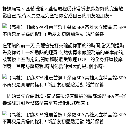
舒適環境、溫馨暖燈，整個療程房非常隱密,能好好的完全放
鬆自己,接待人員更是完全把你當成自己的朋友還朋友~
在預約的前一天,朵薩會先打來確認你預約的時間,當天到達時
先為你端上一杯熱熱的迎賓茶,然後再來做服務前的基本諮詢,
接著換上室內拖鞋,開始體驗最受歡迎TOP 1 的全身紓壓按摩
保養，首席舒壓療程,時間包括沖澡大約是2個小時~
一開始會先介紹環境~這是這次沒有體驗的頭部護理SPA室~從
養護調理到吹整造型甚至客製化服務都有!!!