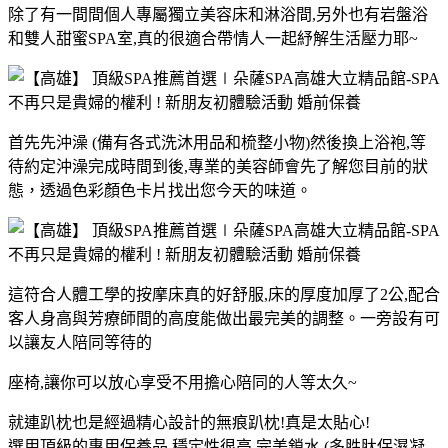
除了有一間間個人專屬獨立美容床和淋浴間,另外也有岩盤浴
和雙人甜蜜SPA室,真的很適合帶情人一起紓解生活壓力耶~
首先先沖澡 (備有各式洗沐用品和梳整小物)然後換上浴袍,等
待約定沖澡完成時間到後,專業的美容師會先了解您目前的狀
態
，透過色彩顏色卡片找出您今天的味道。
這符合人體工學的按摩床真的好舒服,床的厚度加厚了2公,配合
客人身高與芳療師間的高度能做出最完美的調整。一旁設有可
以讓友人陪同等待的
座椅,讓你可以放心享受不用擔心陪同的人等太久~
就連趴枕也是經過精心設計的無痕趴枕!真是太貼心!
選用頂級的專用保養品,穩定性很高,完美鎖水,(多胜肽保濕凝