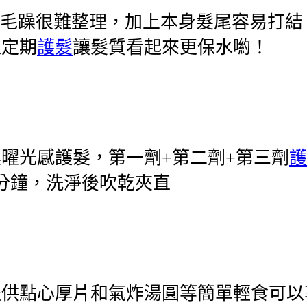
總是毛躁很難整理，加上本身髮尾容易打
以定期
護髮
讓髮質看起來更保水喲！
曜光感護髮，第一劑+第二劑+第三劑
護
8分鐘，洗淨後吹乾夾直
提供點心厚片和氣炸湯圓等簡單輕食可以