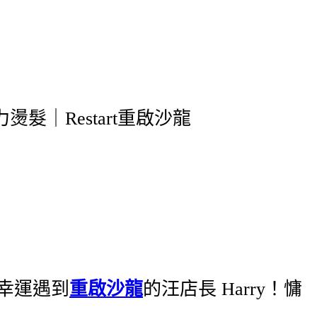
幸運遇到
重啟沙龍
的汪店長 Harry！慵