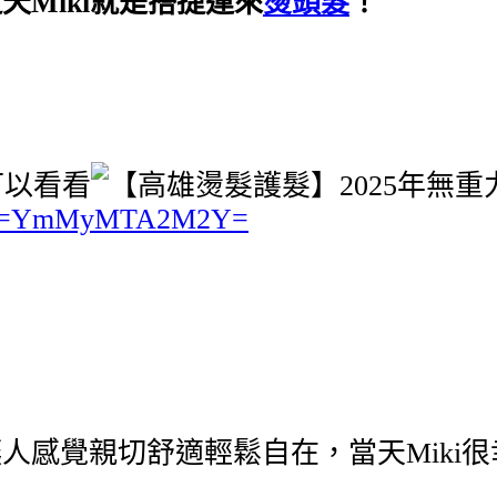
Miki就是搭捷運來
燙頭髮
！
可以看看
igshid=YmMyMTA2M2Y=
人感覺親切舒適輕鬆自在，當天Miki很