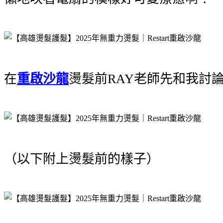
在
重啟沙龍
燙髮前RAY老師先和我討
（以下附上燙髮前的樣子）