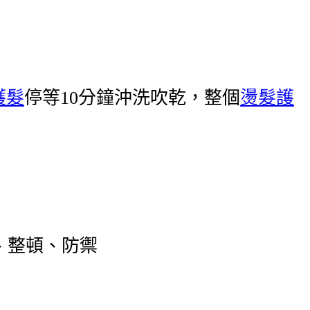
護髮
停等10分鐘沖洗吹乾，整個
燙髮護
、整頓、防禦