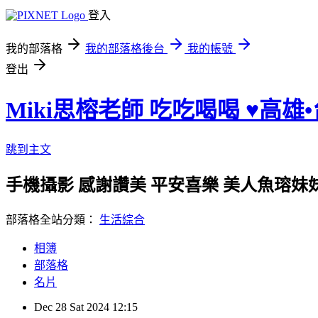
登入
我的部落格
我的部落格後台
我的帳號
登出
Miki思榕老師 吃吃喝喝 ♥️高雄
跳到主文
手機攝影 感謝讚美 平安喜樂 美人魚瑢妹妹的小陽
部落格全站分類：
生活綜合
相簿
部落格
名片
Dec
28
Sat
2024
12:15