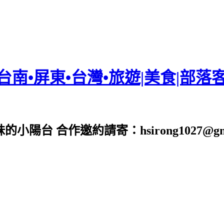
•台南•屏東•台灣•旅遊|美食|部落
台 合作邀約請寄：hsirong1027@gmai