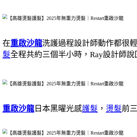
在
重啟沙龍
洗護過程設計師動作都很輕
髮
全程共約三個半小時，Ray設計師
重啟沙龍
日本黑曜光感
護髮
，
燙髮
前