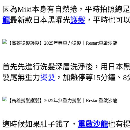
因為Miki本身有自然捲，平時拍照
龍
最新款日本黑曜光
護髮
，平時也可
首先先進行洗髮深層洗淨後，用日本黑
髮尾無重力
燙髮
，加熱停等15分鐘、
這時候如果肚子餓了，
重啟沙龍
也有