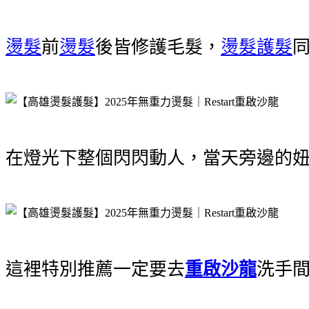
燙髮
前
燙髮
後皆修護毛髮，
燙髮護髮
在燈光下整個閃閃動人，當天旁邊的
這裡特別推薦一定要去
重啟沙龍
洗手