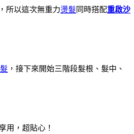
結，所以這次無重力
燙髮
同時搭配
重啟沙
髮
，接下來開始三階段髮根、髮中、
享用，超貼心！