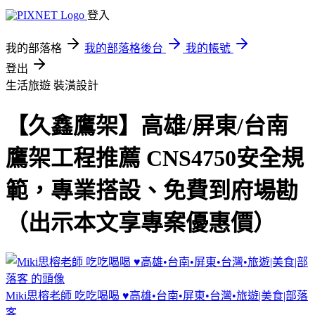
登入
我的部落格
我的部落格後台
我的帳號
登出
生活旅遊
裝潢設計
【久鑫鷹架】高雄/屏東/台南
鷹架工程推薦 CNS4750安全規
範，專業搭設、免費到府場勘
（出示本文享專案優惠價）
Miki思榕老師 吃吃喝喝 ♥️高雄•台南•屏東•台灣•旅遊|美食|部落
客