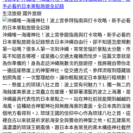
手必看的日本景點旅遊全記錄
生活旅遊
國外旅遊
沖繩唯一海邊神社！波上宮參館指南與打卡攻略，新手必看的
日本景點旅遊全記錄​想去日本沖繩自由行，卻不知道怎麼規劃
第一站嗎？很多人第一次到沖繩，常常苦惱於景點太分散、市
區不知道去哪裡，或是擔心交通太複雜而怯步。​這篇文章就是
為你準備的！身為走訪沖繩無數次的旅遊控，我將親自帶你走
一遍這座懸崖上的神聖神社。從交通方式、參拜流程到隱藏版
拍照角度，一次整理給你，讓你輕鬆搞定日本景點行程規劃！​
一、懸崖上的琉球八社之首：波上宮有何魅力？​1. 獨一無二的
海蝕崖美景​波上宮矗立在崖邊，緊鄰著湛藍的波之上海灘，是
沖繩最具代表性的日本景點之一。站在神社前就能聞到鹹鹹的
海風，這種結合神聖神社與無敵海景的畫面，全日本真的沒幾
個地方看得到。​2. 琉球王國的信仰中心​作為琉球八社之首，這
裡自古以來就是祈求航海安全與豐收的神聖之地。紅瓦建築充
滿濃濃的琉球王朝風情，跟日本本島常見的黑木構造神社截然