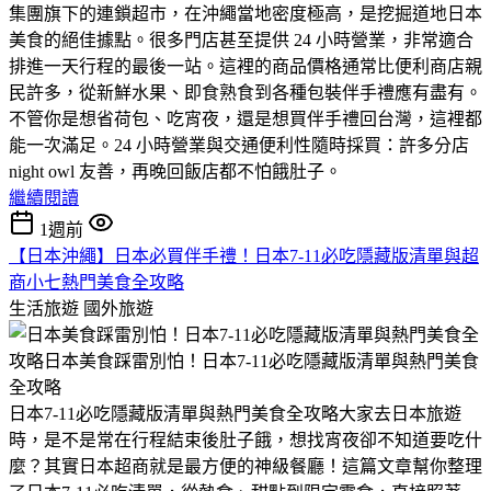
集團旗下的連鎖超市，在沖繩當地密度極高，是挖掘道地日本
美食的絕佳據點。很多門店甚至提供 24 小時營業，非常適合
排進一天行程的最後一站。​這裡的商品價格通常比便利商店親
民許多，從新鮮水果、即食熟食到各種包裝伴手禮應有盡有。
不管你是想省荷包、吃宵夜，還是想買伴手禮回台灣，這裡都
能一次滿足。​24 小時營業與交通便利性​隨時採買：許多分店
night owl 友善，再晚回飯店都不怕餓肚子。
繼續閱讀
1週前
【日本沖繩】日本必買伴手禮！日本7-11必吃隱藏版清單與超
商小七熱門美食全攻略
生活旅遊
國外旅遊
日本7-11必吃隱藏版清單與熱門美食全攻略​大家去日本旅遊
時，是不是常在行程結束後肚子餓，想找宵夜卻不知道要吃什
麼？其實日本超商就是最方便的神級餐廳！這篇文章幫你整理