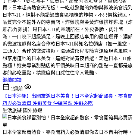
了日本7-11必吃清單，從熱食、甜點到限定零食，直接照著
買。​日本超商熱食天花板！一吃就驚豔的炸物與微波美食​提到
日本7-11，絕對不能錯過熟食區櫃檯的炸物。不只價格親民，
品質完全不輸外界的專賣店。​炸雞塊與金黃炸雞排​炸雞塊（炸
雞君/炸雞排）是日本7-11的靈魂所在。外皮香脆、肉汁飽
滿，一口咬下超級滿足，是晚上回飯店享用的最佳選擇。​濃郁
系微波拉麵與名店合作款​日本7-11與知名拉麵店（如一風堂、
三頭火）合作的微波拉麵，湯頭濃郁程度簡直還原現煮風味。
想享用道地的日本美食，這絕對是宵夜首選。​走進日本7-11甜
點櫃！媲美專業甜點店的平價美味​日本超商的甜點一直都是旅
客的必吃重點，精緻度與口感往往令人驚豔。
繼續閱讀
1週前
【日本沖繩】出國旅遊日本美食！日本全家超商熱食、零食開
箱與必買清單 沖繩美食 沖繩景點 沖繩必吃
生活旅遊
國外旅遊
日本全家超商熱食、零食開箱與必買清單​你去日本自由行時，