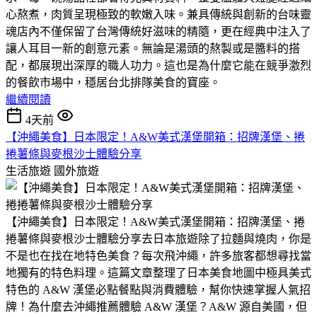
心熬煮，肉質呈現極致的軟嫩入味。​兼具傳統與創新的台味靈
魂​店內不僅保留了台灣傳統好滋味的精隨，更在經典中注入了
讓人耳目一新的創意元素。無論是湯頭的熬製或是醬料的搭
配，都展現出深厚的職人功力。這也是為什麼它能在競爭激烈
的餐飲市場中，穩居台北排隊美食的寶座。
繼續閱讀
4天前
【沖繩美食】日本限定！A&W美式漢堡開箱：招牌漢堡、捲
捲薯條與麥根沙士體驗分享
生活旅遊
國外旅遊
​【沖繩美食】日本限定！A&W美式漢堡開箱：招牌漢堡、捲
捲薯條與麥根沙士體驗分享​去日本旅遊除了拉麵與燒肉，你是
不是也在找在地特色美食？​每次飛沖繩，許多旅客都想尋找當
地獨有的特色料理。​這篇文章整理了日本美食地圖中極具美式
特色的 A&W 漢堡必點餐點與消費體驗，幫你快速掌握人氣招
牌！​為什麼去沖繩推薦體驗 A&W 漢堡？​A&W 源自美國，但