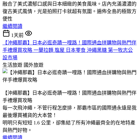
融合了美式濃郁口感與日本細緻的美食風味。店內充滿濃濃的
復古美式風情，光是拍照打卡就超有氛圍。​遍佈全島的極致方
便性
繼續閱讀
1天前
【沖繩那霸】日本必逛奇蹟一哩路！國際通血拼購物與熱門伴
手禮爆買攻略 一蘭拉麵 塩屋 日本零食 沖繩黑糖 第一牧志公
設市場
生活旅遊
國外旅遊
【沖繩那霸】日本必逛奇蹟一哩路！國際通血拼購物與熱門伴
手禮爆買攻略
​每一次飛沖繩，不管行程怎麼排，那霸市區的國際通永遠是我
最後爆買補貨的大本营！
​明明只有短短 1.6 公里，卻集結了所有沖繩最齊全的在地特產
與熱門好物。
繼續閱讀