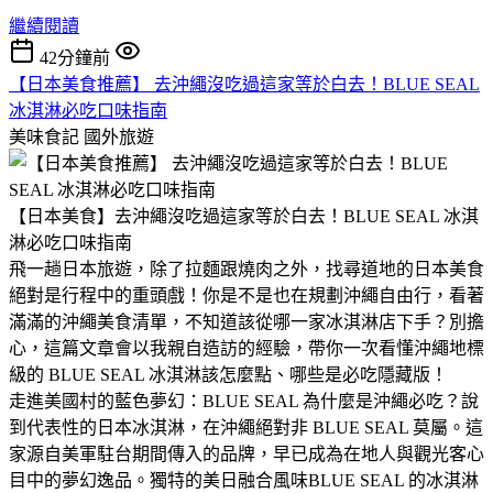
繼續閱讀
42分鐘前
【日本美食推薦】 去沖繩沒吃過這家等於白去！BLUE SEAL
冰淇淋必吃口味指南
美味食記
國外旅遊
【日本美食】去沖繩沒吃過這家等於白去！BLUE SEAL 冰淇
淋必吃口味指南
​飛一趟日本旅遊，除了拉麵跟燒肉之外，找尋道地的日本美食
絕對是行程中的重頭戲！​你是不是也在規劃沖繩自由行，看著
滿滿的沖繩美食清單，不知道該從哪一家冰淇淋店下手？別擔
心，這篇文章會以我親自造訪的經驗，帶你一次看懂沖繩地標
級的 BLUE SEAL 冰淇淋該怎麼點、哪些是必吃隱藏版！
​走進美國村的藍色夢幻：BLUE SEAL 為什麼是沖繩必吃？​說
到代表性的日本冰淇淋，在沖繩絕對非 BLUE SEAL 莫屬。這
家源自美軍駐台期間傳入的品牌，早已成為在地人與觀光客心
目中的夢幻逸品。​獨特的美日融合風味​BLUE SEAL 的冰淇淋