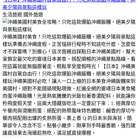
美夕陽與景點這樣玩
生活旅遊
國外旅遊
沖繩美國村美食！只吃這款爆餡沖繩飯糰，絕美夕陽與景點這
樣玩​準備去沖繩度假，正苦惱排行程時不知該吃什麼、怎麼逛
才不踩雷嗎？​別擔心！這次我親自踩點日本沖繩美國村，幫大
家鎖定最欠吃的靈魂日本美食，搭配順暢的沖繩景點路線，看
完這篇就能無腦跟著走，輕鬆享受度假時光！【日本】沖繩美
國村自駕自由行！只吃這款爆餡沖繩飯糰，絕美夕陽與景點這
樣玩​沖繩美國村必吃！讓人一口上癮的日本美食沖繩飯糰​來到
美國村，絕對不能錯過現點現做、紅遍全網的靈魂日本美食豬
肉蛋沖繩飯糰！​光是熱氣騰騰的米飯包著香濃配料，就能讓你
秒飛度假天堂，這兩大隱藏版吃法一定要記下來：​1. 經典厚切
午餐肉與滑嫩煎蛋：絕配的熱帶風味​特色體驗：鹹香的厚切午
餐肉搭配剛出爐的炙熱煎蛋，裹上香 Q 的日本米與海苔，簡
單卻令人念念不忘。​點餐小撇步：剛拿到手時最香脆，強烈建
議直接拿去海邊趁熱吃，滿足感直接爆棚。