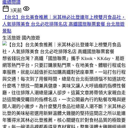
繼續閱讀
3天前
【台北】台北美食推薦｜米其林必比登連年上榜雙月食品社，
人氣排隊美食 台北必吃排隊名店 高鐵國旅聯票套餐 台北旅遊
景點
生活旅遊
國內旅遊
​想省錢玩台灣？高鐵「國旅聯票」攜手 Klook、KKday、易遊
網等熱門平台，只要訂購景點門票、在地美食、體驗行程或包
車服務，就能以超值折扣加購高鐵對號座車票，一站打包行程
與交通！每次到了用餐時間，總是在台北街頭煩惱不知道該吃
什麼嗎？想找一間兼具健康、美味又讓人大呼過癮的指標性餐
廳，往往排隊人潮總是讓人卻步。這篇文章將帶領大家親自走
訪這間備受矚目的指標名店，一次公開最內行的點餐攻略與避
開人潮的小撇步。​為什麼雙月食品社總是人潮不斷？米其林必
比登的美味秘密​選用新鮮溫體大雞腿的堅持​這間店之所以能連
年獲得米其林必比登推薦，核心關鍵在於對食材品質的極致要
求。每一碗湯品裡都看得見真材實料，整隻溫體大雞腿經過細