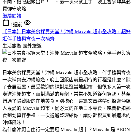
不同，拍照超級出片！​二、第一次來就上手：波上宮參拜與必
買御守攻略
繼續閱讀
1週前
【日本】日本美食採買天堂！沖繩 Maxvalu 超市全攻略，超好
逛伴手禮與宵夜一次補齊
生活旅遊
國外旅遊
日本美食採買天堂！沖繩 Maxvalu 超市全攻略，伴手禮與宵夜
一次補齊​去沖繩旅遊，晚上回飯店前最期待的行程是什麼？除
了去居酒屋，最受歡迎的絕對是逛當地超市！但很多人第一次
走進沖繩超市，面對滿滿的貨架，常常不知道從何買起，甚至
錯過了隱藏版的在地美食。​別擔心！這篇文章將帶你探索沖繩
人最愛的 Maxvalu 超市，從必買的在地日本零食、晚間折扣熟
食到划算伴手禮，一次通通整理給你，讓你輕鬆買到最道地的
沖繩風味！
​為什麼沖繩自由行一定要逛 Maxvalu 超市？​Maxvalu 是 AEON