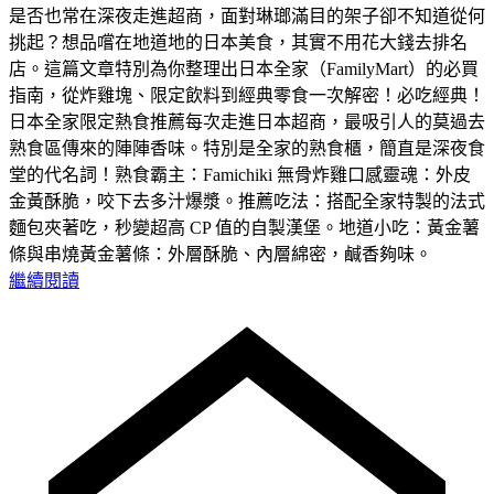
是否也常在深夜走進超商，面對琳瑯滿目的架子卻不知道從何
挑起？​想品嚐在地道地的日本美食，其實不用花大錢去排名
店。這篇文章特別為你整理出日本全家（FamilyMart）的必買
指南，從炸雞塊、限定飲料到經典零食一次解密！​必吃經典！
日本全家限定熱食推薦​每次走進日本超商，最吸引人的莫過去
熟食區傳來的陣陣香味。特別是全家的熟食櫃，簡直是深夜食
堂的代名詞！​熟食霸主：Famichiki 無骨炸雞​口感靈魂：外皮
金黃酥脆，咬下去多汁爆漿。​推薦吃法：搭配全家特製的法式
麵包夾著吃，秒變超高 CP 值的自製漢堡。​地道小吃：黃金薯
條與串燒​黃金薯條：外層酥脆、內層綿密，鹹香夠味。
繼續閱讀