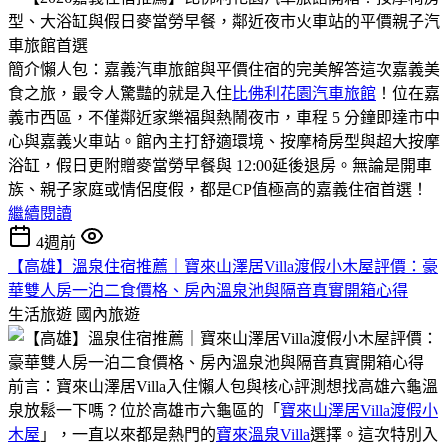
簡介懶人包：嘉義汽車旅館與平價住宿的完美解答這次嘉義美
食之旅，最令人驚豔的就是入住
比佛利花園汽車旅館
！位在嘉
義市西區，不僅鄰近家樂福與熱鬧夜市，車程 5 分鐘即達市中
心與嘉義火車站。館內主打舒適環境、按摩椅房型與超大按摩
浴缸，假日更附贈麥當勞早餐與 12:00延後退房。無論是開車
族、親子家庭或情侶度假，都是CP值極高的嘉義住宿首選！
繼續閱讀
4週前
【高雄】溫泉住宿推薦｜寶來山澤居Villa渡假小木屋評價：豪
華雙人房一泊二食價格、房內溫泉池與隔音真實開箱心得
生活旅遊
國內旅遊
前言：寶來山澤居Villa入住懶人包與核心評測想找高雄六龜溫
泉放鬆一下嗎？位於高雄市六龜區的「
寶來山澤居Villa渡假小
木屋
」，一直以來都是熱門的
寶來溫泉Villa
選擇。這次特別入