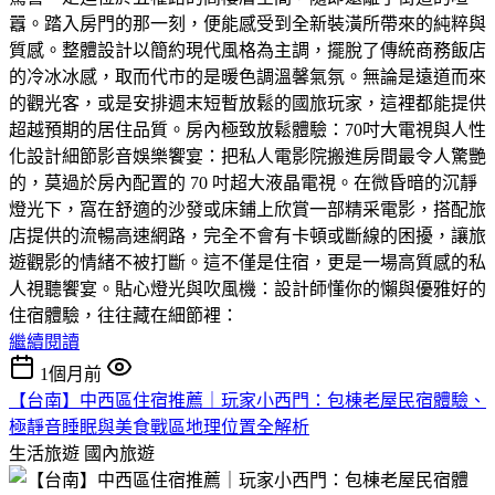
囂。踏入房門的那一刻，便能感受到全新裝潢所帶來的純粹與
質感。​整體設計以簡約現代風格為主調，擺脫了傳統商務飯店
的冷冰冰感，取而代市的是暖色調溫馨氣氛。無論是遠道而來
的觀光客，或是安排週末短暫放鬆的國旅玩家，這裡都能提供
超越預期的居住品質。房內極致放鬆體驗：70吋大電視與人性
化設計細節​影音娛樂饗宴：把私人電影院搬進房間​最令人驚艷
的，莫過於房內配置的 70 吋超大液晶電視。在微昏暗的沉靜
燈光下，窩在舒適的沙發或床鋪上欣賞一部精采電影，搭配旅
店提供的流暢高速網路，完全不會有卡頓或斷線的困擾，讓旅
遊觀影的情緒不被打斷。這不僅是住宿，更是一場高質感的私
人視聽饗宴。​貼心燈光與吹風機：設計師懂你的懶與優雅​好的
住宿體驗，往往藏在細節裡：
繼續閱讀
1個月前
【台南】中西區住宿推薦｜玩家小西門：包棟老屋民宿體驗、
極靜音睡眠與美食戰區地理位置全解析
生活旅遊
國內旅遊