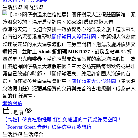
生活旅遊
國內旅遊
微涼的天氣，最適合安排一趟放鬆身心的溫泉之旅！這次來到
台南知名泥漿溫泉聖地
關仔嶺景大渡假莊園
。本篇懶人包為你
整理最完整的景大溫泉渡假山莊房型開箱、泡湯設施評價與交
通資訊，並附上
Klook 折扣碼 MIKI1027
，訂房全站享 95 折
還送星巴克咖啡券，帶你輕鬆開啟高品質的高速泡湯假期！為
什麼選擇關仔嶺景大渡假莊園？三大必訪亮點每到秋冬或是想
讓自己放鬆的時節，「關仔嶺溫泉」總是許多國人泡湯的首
選。而在眾多台南溫泉會館中，
關仔嶺景大渡假莊園
（景大溫
泉渡假山莊）憑藉其優質的泉質與完善的占地規劃，成為高人
氣的住宿選擇。
繼續閱讀
3週前
​【高雄】仿真植物推薦 打造免維護的高質感綠意空間！
「Forever Green 青韻」環保仿真花藝開箱
生活旅遊
生活綜合