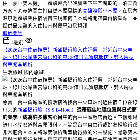
住「豪華雙人房」，體驗包含早晚餐與下午茶餅乾的一泊二食
方案。究竟這間主打自然木屋風情的
高雄渡假小木屋
，在房內
溫泉池體驗與住宿隔音表現如何？本篇將開箱真實優缺點，並
提供最完整的入住指南與優惠訂房資訊！
繼續閱讀
4週前
【2026台中住宿推薦】新盛橋行旅入住評價：鄰近台中火車
站、綠川水岸與宮原眼科的高CP值日式質感飯店，雙人房型
與早餐全解析
生活旅遊
國內旅遊
導言：台中舊城區的慢活棲所找台中火車站附近住宿？位在綠
川旁的
新盛橋行旅（S.S.B-Hotel）
憑藉極佳地理位置與日式簡
約美學，成為許多旅客心目中的
台中中區飯店首選。下樓即是
綠川水岸廊道與宮原眼科，不論是台中自由行或好友輕旅行都
非常適合。本文將深度解析新盛橋行旅的公共設施、隱靜雙人
房與高樓層行友雙人房兩種房型評價，帶你一探這間兼具質感