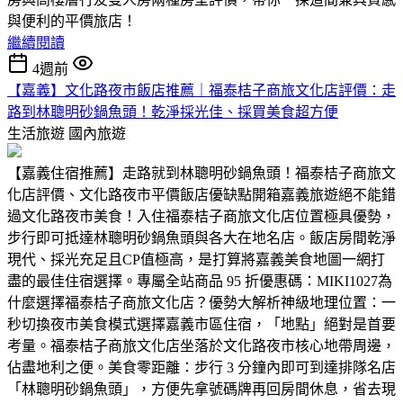
與便利的平價旅店！
繼續閱讀
4週前
【嘉義】文化路夜市飯店推薦｜福泰桔子商旅文化店評價：走
路到林聰明砂鍋魚頭！乾淨採光佳、採買美食超方便
生活旅遊
國內旅遊
【嘉義住宿推薦】走路就到林聰明砂鍋魚頭！福泰桔子商旅文
化店評價、文化路夜市平價飯店優缺點開箱​嘉義旅遊絕不能錯
過文化路夜市美食！入住福泰桔子商旅文化店位置極具優勢，
步行即可抵達林聰明砂鍋魚頭與各大在地名店。飯店房間乾淨
現代、採光充足且CP值極高，是打算將嘉義美食地圖一網打
盡的最佳住宿選擇。​專屬全站商品 95 折優惠碼：MIKI1027​為
什麼選擇福泰桔子商旅文化店？優勢大解析​神級地理位置：一
秒切換夜市美食模式​選擇嘉義市區住宿，「地點」絕對是首要
考量。福泰桔子商旅文化店坐落於文化路夜市核心地帶周邊，
佔盡地利之便。​美食零距離：步行 3 分鐘內即可到達排隊名店
「林聰明砂鍋魚頭」，方便先拿號碼牌再回房間休息，省去現