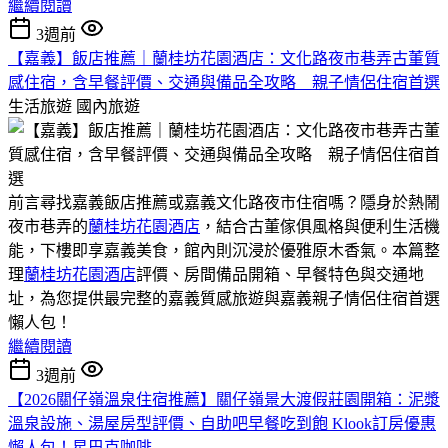
繼續閱讀
3週前
【嘉義】飯店推薦｜蘭桂坊花園酒店：文化路夜市巷弄古董質
感住宿，含早餐評價、交通與備品全攻略 親子情侶住宿首選
生活旅遊
國內旅遊
前言尋找嘉義飯店推薦或嘉義文化路夜市住宿嗎？隱身於熱鬧
夜市巷弄的
蘭桂坊花園酒店
，結合古董傢俱風格與便利生活機
能，下樓即享嘉義美食，館內則沉浸於優雅原木香氣。本篇整
理
蘭桂坊花園酒店
評價、房間備品開箱、早餐特色與交通地
址，為您提供最完整的嘉義質感旅遊與嘉義親子情侶住宿首選
懶人包！
繼續閱讀
3週前
【2026關仔嶺溫泉住宿推薦】關仔嶺景大渡假莊園開箱：泥漿
溫泉設施、湯屋房型評價、自助吧早餐吃到飽 Klook訂房優惠
懶人包！星巴克咖啡