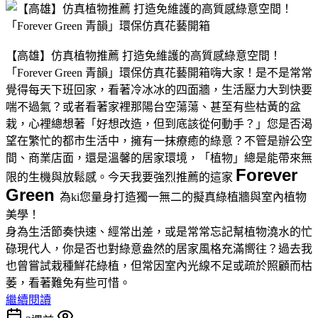
​【高雄】仿真植物推薦 打造免維護的高質感綠意空間！
「Forever Green 青韻」環保仿真花藝開箱嗨大家！是不是常常
覺得每天下班回家，看著冷冰冰的四面牆，生活壓力大到快要
喘不過氣？或者看著家裡那陽台空蕩蕩、甚至有些枯黃的盆
栽，心裡總想著「好想改造，但到底該從何動手？」您是否渴
望在繁忙的都市生活中，擁有一抹療癒的綠意？不管是辦公空
間、商業店面，還是溫馨的居家環境，「植物」總是能帶來無
Forever
限的生機與放鬆感。今天我要強烈推薦的這家
Green
為ki您量身打造獨一無二的擬真綠植牆與室內植物
美學！
​身為生活節奏快速、經常出差，或是常常忘記幫植物澆水的忙
碌現代人，你是否也對綠意盎然的居家風格充滿嚮往？過去我
也曾嘗試栽種鮮花綠植，但常因室內光線不足或疏於照顧而枯
萎，看著難免有些可惜。
繼續閱讀