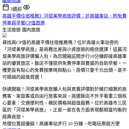
繼續閱讀
3週前
高雄平價住宿推薦》河堤美學商旅評價：近高雄車站、附免費
停車與早餐CP值首選
生活旅遊
國內旅遊
尋找高CP值的高雄平價住宿推薦嗎？位於高雄火車站旁的
「河堤美學商旅」是商務出差與小資旅遊的極佳選擇！這篇河
堤美學商旅評價懶人包，為您開箱這間步行10分鐘即達高雄車
站的優質旅店。飯店不僅提供免費停車與豐盛的自助早餐，一
樓更設有貼心的免費按摩椅與點心，房價只要千元出頭，是不
可錯過的超值首選！
快速開箱！河堤美學商旅懶人包與真實評價​對於精打細算的商
務客、家庭客或自由行旅客來說，挑選飯店不外乎看重三個核
心要素：交通便利性、親民價格與超值服務。​位於高雄市三民
區的「河堤美學商旅」，正是一家在各方面表現都相當均衡的
經典商旅。
地理位置超優越！高雄車站步行 10 分鐘，吃喝玩樂超方便