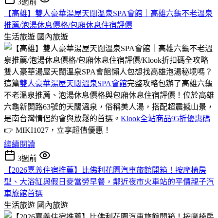
3週前
【高雄】雙人豪華湯屋天闊溫泉SPA會館｜高雄六龜不老溫泉
推薦/泡湯休息價格/包廂休息住宿評價
生活旅遊
國內旅遊
雙人豪華湯屋天闊溫泉SPA會館懶人包想找高雄泡湯秘境嗎？
這篇
雙人豪華湯屋天闊溫泉SPA會館
完整攻略包辦了高雄六龜
不老溫泉推薦、泡湯休息價格與包廂休息住宿評價！位於高雄
六龜新開路63號的天闊溫泉，俗稱美人湯，搭配超震撼山景，
是南台灣情侶約會與放鬆的首選。
Klook全站商品95折優惠碼
👉 MIKI1027，立享超值優惠！
繼續閱讀
3週前
【2026嘉義住宿推薦】比佛利花園汽車旅館開箱！按摩椅房
型、大浴缸與假日麥當勞早餐，鄰近夜市火車站的平價親子汽
車旅館首選
生活旅遊
國內旅遊