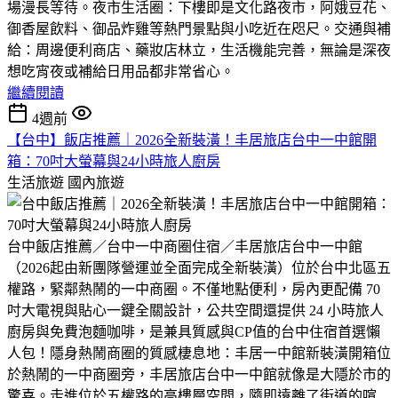
場漫長等待。​夜市生活圈：下樓即是文化路夜市，阿娥豆花、
御香屋飲料、御品炸雞等熱門景點與小吃近在咫尺。​交通與補
給：周邊便利商店、藥妝店林立，生活機能完善，無論是深夜
想吃宵夜或補給日用品都非常省心。
繼續閱讀
4週前
​【台中】飯店推薦｜2026全新裝潢！丰居旅店台中一中館開
箱：70吋大螢幕與24小時旅人廚房
生活旅遊
國內旅遊
​台中飯店推薦／台中一中商圈住宿／丰居旅店台中一中館
（2026起由新團隊營運並全面完成全新裝潢）位於台中北區五
權路，緊鄰熱鬧的一中商圈。不僅地點便利，房內更配備 70
吋大電視與貼心一鍵全關設計，公共空間還提供 24 小時旅人
廚房與免費泡麵咖啡，是兼具質感與CP值的台中住宿首選懶
人包！​隱身熱鬧商圈的質感棲息地：丰居一中館新裝潢開箱​位
於熱鬧的一中商圈旁，丰居旅店台中一中館就像是大隱於市的
驚喜。走進位於五權路的高樓層空間，隨即遠離了街道的喧