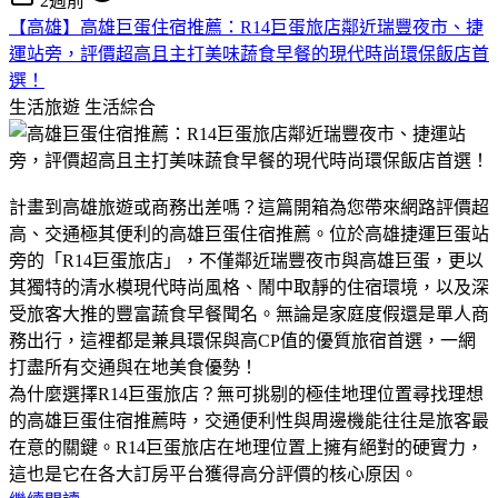
2週前
【高雄】高雄巨蛋住宿推薦：R14巨蛋旅店鄰近瑞豐夜市、捷
運站旁，評價超高且主打美味蔬食早餐的現代時尚環保飯店首
選！
生活旅遊
生活綜合
計畫到高雄旅遊或商務出差嗎？這篇開箱為您帶來網路評價超
高、交通極其便利的高雄巨蛋住宿推薦。位於高雄捷運巨蛋站
旁的「R14巨蛋旅店」，不僅鄰近瑞豐夜市與高雄巨蛋，更以
其獨特的清水模現代時尚風格、鬧中取靜的住宿環境，以及深
受旅客大推的豐富蔬食早餐聞名。無論是家庭度假還是單人商
務出行，這裡都是兼具環保與高CP值的優質旅宿首選，一網
打盡所有交通與在地美食優勢！
​為什麼選擇R14巨蛋旅店？無可挑剔的極佳地理位置​尋找理想
的高雄巨蛋住宿推薦時，交通便利性與周邊機能往往是旅客最
在意的關鍵。R14巨蛋旅店在地理位置上擁有絕對的硬實力，
這也是它在各大訂房平台獲得高分評價的核心原因。