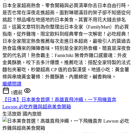
日本全家超商熱食、零食開箱與必買清單​你去日本自由行時，
是否也常在深夜走進超商，面對琳瑯滿目的架子卻不知道從何
挑起？​想品嚐在地道地的日本美食，其實不用花大錢去排名
店。這篇文章特別為你整理出日本全家（FamilyMart）的必買
指南，從炸雞塊、限定飲料到經典零食一次解密！​必吃經典！
日本全家限定熱食推薦​每次走進日本超商，最吸引人的莫過去
熟食區傳來的陣陣香味。特別是全家的熟食櫃，簡直是深夜食
堂的代名詞！​熟食霸主：Famichiki 無骨炸雞​口感靈魂：外皮
金黃酥脆，咬下去多汁爆漿。​推薦吃法：搭配全家特製的法式
麵包夾著吃，秒變超高 CP 值的自製漢堡。​地道小吃：黃金薯
條與串燒​黃金薯條：外層酥脆、內層綿密，鹹香夠味。
繼續閱讀
1週前
【日本】日本美食首選！高雄直飛沖繩，一下飛機直奔
Lawson 必吃炸雞與超商美食開箱
生活旅遊
國內旅遊