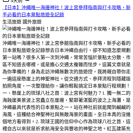
4天前
【日本】沖繩唯一海邊神社！波上宮參拜指南與打卡攻略，新
手必看的日本景點旅遊全記錄
生活旅遊
國外旅遊
沖繩唯一海邊神社！波上宮參館指南與打卡攻略，新手必看的
日本景點旅遊全記錄​想去日本沖繩自由行，卻不知道怎麼規劃
第一站嗎？很多人第一次到沖繩，常常苦惱於景點太分散、市
區不知道去哪裡，或是擔心交通太複雜而怯步。​這篇文章就是
為你準備的！身為走訪沖繩無數次的旅遊控，我將親自帶你走
一遍這座懸崖上的神聖神社。從交通方式、參拜流程到隱藏版
拍照角度，一次整理給你，讓你輕鬆搞定日本景點行程規劃！​
一、懸崖上的琉球八社之首：波上宮有何魅力？​1. 獨一無二的
海蝕崖美景​波上宮矗立在崖邊，緊鄰著湛藍的波之上海灘，是
沖繩最具代表性的日本景點之一。站在神社前就能聞到鹹鹹的
海風，這種結合神聖神社與無敵海景的畫面，全日本真的沒幾
個地方看得到。​2. 琉球王國的信仰中心​作為琉球八社之首，這
裡自古以來就是祈求航海安全與豐收的神聖之地。紅瓦建築充