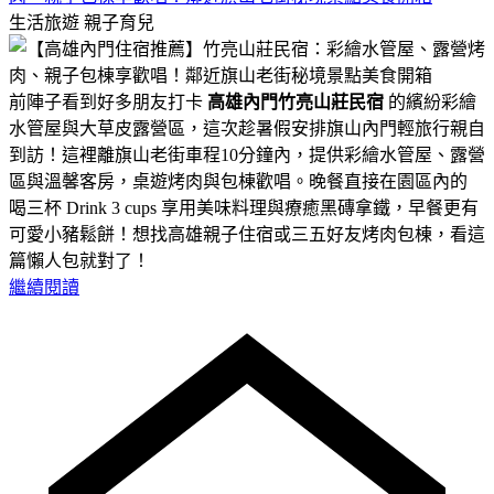
生活旅遊
親子育兒
前陣子看到好多朋友打卡
高雄內門竹亮山莊民宿
的繽紛彩繪
水管屋與大草皮露營區，這次趁暑假安排旗山內門輕旅行親自
到訪！這裡離旗山老街車程10分鐘內，提供彩繪水管屋、露營
區與溫馨客房，桌遊烤肉與包棟歡唱。晚餐直接在園區內的
喝三杯 Drink 3 cups 享用美味料理與療癒黑磚拿鐵，早餐更有
可愛小豬鬆餅！想找高雄親子住宿或三五好友烤肉包棟，看這
篇懶人包就對了！
繼續閱讀