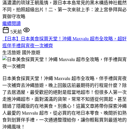
滿濃濃的琉球王朝風情，跟日本本島常見的黑木構造神社截然
不同，拍照超級出片！​二、第一次來就上手：波上宮參拜與必
買御守攻略
繼續閱讀
5天前
【日本】日本美食採買天堂！沖繩 Maxvalu 超市全攻略，超好
逛伴手禮與宵夜一次補齊
生活旅遊
國外旅遊
日本美食採買天堂！沖繩 Maxvalu 超市全攻略，伴手禮與宵夜
一次補齊​去沖繩旅遊，晚上回飯店前最期待的行程是什麼？除
了去居酒屋，最受歡迎的絕對是逛當地超市！但很多人第一次
走進沖繩超市，面對滿滿的貨架，常常不知道從何買起，甚至
錯過了隱藏版的在地美食。​別擔心！這篇文章將帶你探索沖繩
人最愛的 Maxvalu 超市，從必買的在地日本零食、晚間折扣熟
食到划算伴手禮，一次通通整理給你，讓你輕鬆買到最道地的
沖繩風味！