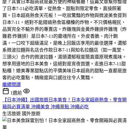
麼？其實日本超商就是最方便的神級餐廳！這篇文章幫你整理
了日本7-11必吃清單，從熱食、甜點到限定零食，直接照著
買。​日本超商熱食天花板！一吃就驚豔的炸物與微波美食​提到
日本7-11，絕對不能錯過熟食區櫃檯的炸物。不只價格親民，
品質完全不輸外界的專賣店。​炸雞塊與金黃炸雞排​炸雞塊（炸
雞君/炸雞排）是日本7-11的靈魂所在。外皮香脆、肉汁飽
滿，一口咬下超級滿足，是晚上回飯店享用的最佳選擇。​濃郁
系微波拉麵與名店合作款​日本7-11與知名拉麵店（如一風堂、
三頭火）合作的微波拉麵，湯頭濃郁程度簡直還原現煮風味。
想享用道地的日本美食，這絕對是宵夜首選。​走進日本7-11甜
點櫃！媲美專業甜點店的平價美味​日本超商的甜點一直都是旅
客的必吃重點，精緻度與口感往往令人驚豔。
繼續閱讀
1週前
【日本沖繩】出國旅遊日本美食！日本全家超商熱食、零食開
箱與必買清單 沖繩美食 沖繩景點 沖繩必吃
生活旅遊
國外旅遊