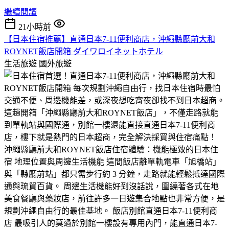
繼續閱讀
21小時前
​【日本住宿推薦】直通日本7-11便利商店，沖繩縣廳前大和
ROYNET飯店開箱 ダイワロイネットホテル
生活旅遊
國外旅遊