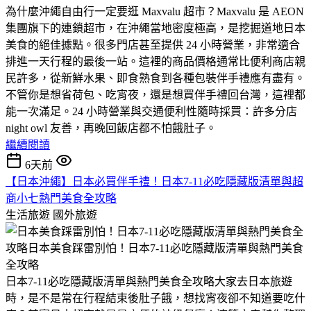
​為什麼沖繩自由行一定要逛 Maxvalu 超市？​Maxvalu 是 AEON
集團旗下的連鎖超市，在沖繩當地密度極高，是挖掘道地日本
美食的絕佳據點。很多門店甚至提供 24 小時營業，非常適合
排進一天行程的最後一站。​這裡的商品價格通常比便利商店親
民許多，從新鮮水果、即食熟食到各種包裝伴手禮應有盡有。
不管你是想省荷包、吃宵夜，還是想買伴手禮回台灣，這裡都
能一次滿足。​24 小時營業與交通便利性​隨時採買：許多分店
night owl 友善，再晚回飯店都不怕餓肚子。
繼續閱讀
6天前
【日本沖繩】日本必買伴手禮！日本7-11必吃隱藏版清單與超
商小七熱門美食全攻略
生活旅遊
國外旅遊
日本7-11必吃隱藏版清單與熱門美食全攻略​大家去日本旅遊
時，是不是常在行程結束後肚子餓，想找宵夜卻不知道要吃什