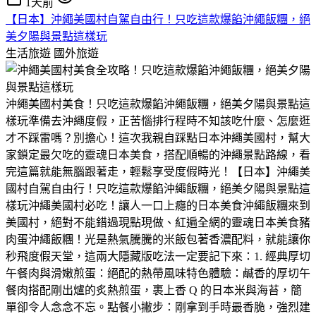
1天前
【日本】沖繩美國村自駕自由行！只吃這款爆餡沖繩飯糰，絕
美夕陽與景點這樣玩
生活旅遊
國外旅遊
沖繩美國村美食！只吃這款爆餡沖繩飯糰，絕美夕陽與景點這
樣玩​準備去沖繩度假，正苦惱排行程時不知該吃什麼、怎麼逛
才不踩雷嗎？​別擔心！這次我親自踩點日本沖繩美國村，幫大
家鎖定最欠吃的靈魂日本美食，搭配順暢的沖繩景點路線，看
完這篇就能無腦跟著走，輕鬆享受度假時光！【日本】沖繩美
國村自駕自由行！只吃這款爆餡沖繩飯糰，絕美夕陽與景點這
樣玩​沖繩美國村必吃！讓人一口上癮的日本美食沖繩飯糰​來到
美國村，絕對不能錯過現點現做、紅遍全網的靈魂日本美食豬
肉蛋沖繩飯糰！​光是熱氣騰騰的米飯包著香濃配料，就能讓你
秒飛度假天堂，這兩大隱藏版吃法一定要記下來：​1. 經典厚切
午餐肉與滑嫩煎蛋：絕配的熱帶風味​特色體驗：鹹香的厚切午
餐肉搭配剛出爐的炙熱煎蛋，裹上香 Q 的日本米與海苔，簡
單卻令人念念不忘。​點餐小撇步：剛拿到手時最香脆，強烈建