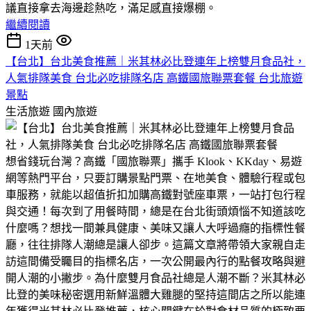
議直接拿去海邊趁熱吃，滿足感直接爆棚。
繼續閱讀
1天前
【台北】台北美食推薦｜米其林必比登連年上榜雙月食品社，
人氣排隊美食 台北必吃排隊名店 高鐵國旅聯票套餐 台北旅遊
景點
生活旅遊
國內旅遊
​想省錢玩台灣？高鐵「國旅聯票」攜手 Klook、KKday、易遊
網等熱門平台，只要訂購景點門票、在地美食、體驗行程或包
車服務，就能以超值折扣加購高鐵對號座車票，一站打包行程
與交通！每次到了用餐時間，總是在台北街頭煩惱不知道該吃
什麼嗎？想找一間兼具健康、美味又讓人大呼過癮的指標性餐
廳，往往排隊人潮總是讓人卻步。這篇文章將帶領大家親自走
訪這間備受矚目的指標名店，一次公開最內行的點餐攻略與避
開人潮的小撇步。​為什麼雙月食品社總是人潮不斷？米其林必
比登的美味秘密​選用新鮮溫體大雞腿的堅持​這間店之所以能連