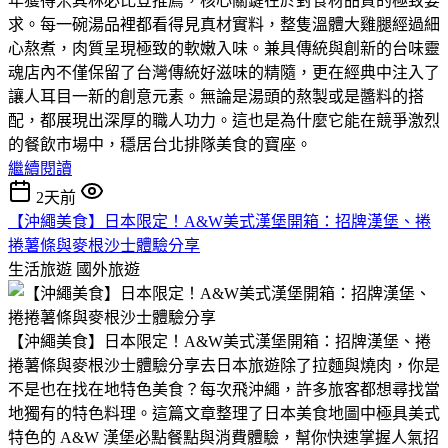
年獲得米其林必比登推薦，核心關鍵在於對食材品質的極致要
求。每一碗湯品裡都看得見真材實料，整隻溫體大雞腿經過細
心熬煮，肉質呈現極致的軟嫩入味。​兼具傳統與創新的台味靈
魂​店內不僅保留了台灣傳統好滋味的精隨，更在經典中注入了
讓人耳目一新的創意元素。無論是湯頭的熬製或是醬料的搭
配，都展現出深厚的職人功力。這也是為什麼它能在競爭激烈
的餐飲市場中，穩居台北排隊美食的寶座。
繼續閱讀
2天前
【沖繩美食】日本限定！A&W美式漢堡開箱：招牌漢堡、捲
捲薯條與麥根沙士體驗分享
生活旅遊
國外旅遊
​【沖繩美食】日本限定！A&W美式漢堡開箱：招牌漢堡、捲
捲薯條與麥根沙士體驗分享​去日本旅遊除了拉麵與燒肉，你是
不是也在找在地特色美食？​每次飛沖繩，許多旅客都想尋找當
地獨有的特色料理。​這篇文章整理了日本美食地圖中極具美式
特色的 A&W 漢堡必點餐點與消費體驗，幫你快速掌握人氣招