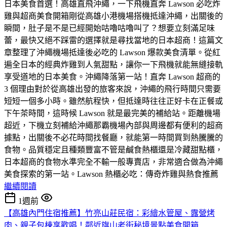
日本美食首選！高雄直飛沖繩，一下飛機直奔 Lawson 必吃炸
雞與超商美食開箱​剛從高雄小港機場搭機抵達沖繩，出關後的
瞬間，肚子是不是已經開始咕嚕咕嚕叫了？想要立刻滿足味
蕾，最快又絕不踩雷的選擇就是尋找當地的日本超商！​這篇文
章整理了沖繩機場抵達後必吃的 Lawson 爆款美食清單。從紅
遍全日本的經典炸雞到人氣甜點，讓你一下飛機就能無縫接軌
享受道地的日本美食。​沖繩降落第一站！直奔 Lawson 超商的
3 個理由​對於從高雄出發的旅客來說，沖繩的飛行時間只需要
短短一個多小時。雖然航程快，但抵達時往往正好卡在正餐或
下午茶時間，這時候 Lawson 就是最完美的補給站。​距離機場
超近，下機立刻補給​沖繩那霸機場內部與周邊都有便利的超商
據點，出關後不必花時間找餐廳，就能第一時間買到熱騰騰的
食物。​品質穩定且種類豐富​不管是鹹食熱櫃還是冷藏甜點櫃，
日本超商的食物水準完全不輸一般專賣店，非常適合做為沖繩
美食探索的第一站。​Lawson 熱櫃必吃：傳奇炸雞與熱食推薦
繼續閱讀
1週前
【高雄內門住宿推薦】竹亮山莊民宿：彩繪水管屋、露營烤
肉、親子包棟享歡唱！鄰近旗山老街秘境景點美食開箱