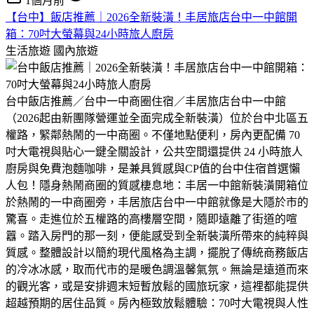
1個月前
​【台中】飯店推薦｜2026全新裝潢！丰居旅店台中一中館開
箱：70吋大螢幕與24小時旅人廚房
生活旅遊
國內旅遊
​台中飯店推薦／台中一中商圈住宿／丰居旅店台中一中館
（2026起由新團隊營運並全面完成全新裝潢）位於台中北區五
權路，緊鄰熱鬧的一中商圈。不僅地點便利，房內更配備 70
吋大電視與貼心一鍵全關設計，公共空間還提供 24 小時旅人
廚房與免費泡麵咖啡，是兼具質感與CP值的台中住宿首選懶
人包！​隱身熱鬧商圈的質感棲息地：丰居一中館新裝潢開箱​位
於熱鬧的一中商圈旁，丰居旅店台中一中館就像是大隱於市的
驚喜。走進位於五權路的高樓層空間，隨即遠離了街道的喧
囂。踏入房門的那一刻，便能感受到全新裝潢所帶來的純粹與
質感。​整體設計以簡約現代風格為主調，擺脫了傳統商務飯店
的冷冰冰感，取而代市的是暖色調溫馨氣氛。無論是遠道而來
的觀光客，或是安排週末短暫放鬆的國旅玩家，這裡都能提供
超越預期的居住品質。房內極致放鬆體驗：70吋大電視與人性