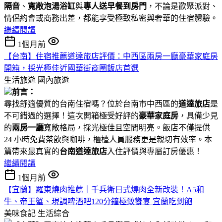
隔音
、
寬敞泡湯浴缸
與
專人送早餐到房門
，不論是歡聚派對、
情侶約會或商務出差，都能享受極致私密與奢華的住宿體驗。
繼續閱讀
1個月前
【台南】住宿推薦道達旅店評價：中西區兩房一廳豪華家庭房
開箱，採光極佳近國華街商圈飯店首選
生活旅遊
國內旅遊
前言：
尋找舒適優質的台南住宿嗎？位於台南市中西區的
道達旅店
是
不可錯過的選擇！這次開箱極受好評的
豪華家庭房
，具備少見
的
兩房一廳
寬敞格局，採光極佳且空間明亮。飯店不僅提供
24 小時免費茶飲與咖啡，櫃檯人員服務更是親切有效率。本
篇帶來最真實的
台南道達旅店
入住評價與專屬訂房優惠！
繼續閱讀
1個月前
【宜蘭】羅東燒肉推薦｜千兵衛日式燒肉全新改裝！A5和
牛、帝王蟹、現調啤酒吧120分鐘極致饗宴 宜蘭吃到飽
美味食記
生活綜合