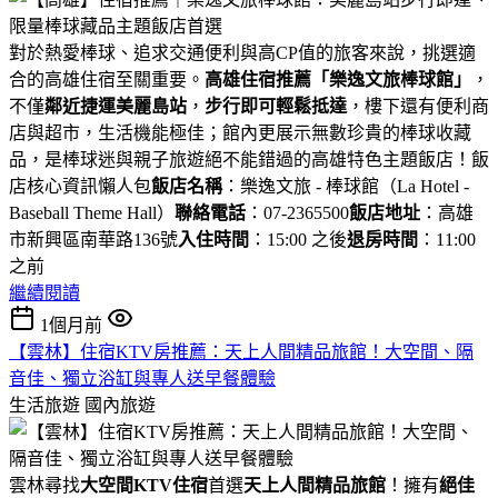
對於熱愛棒球、追求交通便利與高CP值的旅客來說，挑選適
合的高雄住宿至關重要。
高雄住宿推薦「樂逸文旅棒球館」
，
不僅
鄰近捷運美麗島站
，
步行即可輕鬆抵達
，樓下還有便利商
店與超市，生活機能極佳；館內更展示無數珍貴的棒球收藏
品，是棒球迷與親子旅遊絕不能錯過的高雄特色主題飯店！飯
店核心資訊懶人包
飯店名稱
：樂逸文旅 - 棒球館（La Hotel -
Baseball Theme Hall）
聯絡電話
：07-2365500
飯店地址
：高雄
市新興區南華路136號
入住時間
：15:00 之後
退房時間
：11:00
之前
繼續閱讀
1個月前
【雲林】住宿KTV房推薦：天上人間精品旅館！大空間、隔
音佳、獨立浴缸與專人送早餐體驗
生活旅遊
國內旅遊
雲林尋找
大空間KTV住宿
首選
天上人間精品旅館
！擁有
絕佳