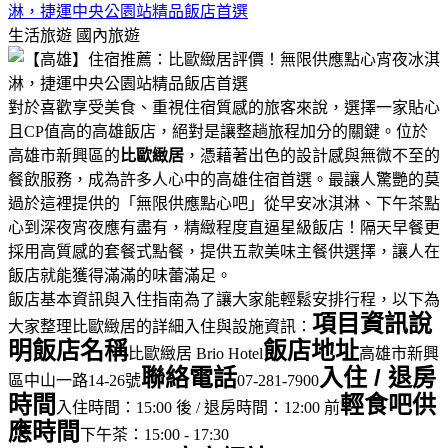
淋，捷運中央公園站精品飯店首選
生活旅遊
國內旅遊
對於喜歡享受美食、重視住宿質感的旅客來說，選擇一家貼心
且CP值高的高雄飯店，絕對是讓整趟旅程加分的關鍵。位於
高雄市新興區的
比歐緻居
，憑藉著出色的設計感與無微不至的
餐飲服務，成為許多人心中的高雄住宿首選。最讓人驚艷的莫
過於這裡提供的「無限供應點心吧」從早安冰淇淋、下午茶點
心到深夜宵夜應有盡有，精緻程度直逼星級飯店！隔天早餐更
採用高質感的套餐式點餐，提供五款美味主餐供選擇，讓人在
飯店就能獲得滿滿的味蕾滿足。
飯店基本資訊與入住指南為了讓大家能輕鬆安排行程，以下為
項目
資訊說
大家整理比歐緻居的詳細入住與設施資訊：
明
飯店名稱
飯店地址
比歐緻居 Brio Hotel
高雄市新興
聯絡電話
入住 / 退房
區中山一路14-26號
07-281-7900
時間
輕食吧供
入住時間：15:00 後 / 退房時間：12:00 前
應時間
下午茶：15:00 - 17:30