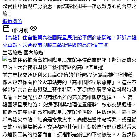
整實住評價與訂房優惠，讓您輕鬆規畫一趟放鬆身心的台東之
旅！
繼續閱讀
1個月前
【高雄】住宿推薦高雄國際星辰旅館平價商旅開箱！鄰近高雄
火車站、六合夜市與駁二藝術特區的高CP值首選
生活旅遊
國內旅遊
​前言​尋找交通便利又具高CP值的住宿嗎？這篇高雄住宿推薦
懶人包帶你看位於火車站旁的「高雄國際星辰旅館」。這裡不
僅鄰近六合夜市與駁二藝術特區，更提供免費零食飲料與特調
飲品，是觀光旅遊與商務出差的完美高雄飯店選擇。​一、 高
雄國際星辰旅館：交通便利與地理位置優勢​1. 核心交通樞紐，
暢遊高雄零距離​高雄國際星辰旅館坐落於三民區建國三路，緊
鄰高雄火車站，無論是搭乘火車、高鐵左營車站轉乘，或是從
高雄小港機場抵達，交通都極其便利。對於自行開車或搭乘大
眾運輸工具的旅客而言，這裡都是絕佳的下榻據點。​2. 漫步探