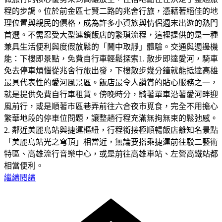
程的步調。位於前金區七賢二路的兆舍行旅，憑藉著絕佳的地
理位置與親民的價格，成為許多小資族與情侶週末出遊的熱門
首選。不需忍受大型連鎖飯店的繁瑣流程，這裡提供的是一種
兼具生活便利與度假放鬆的「鬧中取靜」體驗。交通與週邊機
能：下樓即景點，免費自行車輕鬆探索1. 散步即達愛河，騎車
免去停車煩惱從兆舍行旅出發，下樓散步幾分鐘就能抵達高雄
最具代表性的愛河風景區。飯店最令人讚賞的貼心服務之一，
就是提供免費自行車租賃。傍晚時分，騎著單車沿著愛河畔迎
風前行，或是順著市區巷弄前往六合夜市覓食，完全不用擔心
繁華地段的停車位問題，讓整趟行程充滿無拘無束的鬆弛感。
2. 鄰近美麗島站與捷運樞紐，行程銜接極順暢飯店離知名景點
「美麗島站光之穹頂」相當近，無論要搭乘捷運前往駁二藝術
特區、高雄流行音樂中心，或是前往高雄車站、左營高鐵站都
相當便利。
繼續閱讀