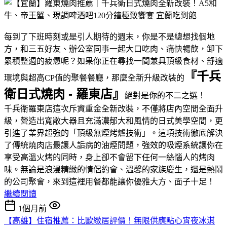
每到了下班時刻或是引人期待的週末，你是不是總想找個地
方，和三五好友、辦公室同事一起大口吃肉、痛快暢飲，卸下
累積整週的疲憊呢？如果你正在尋找一間兼具頂級食材、舒適
『千兵
環境與超高CP值的聚餐餐廳，那麼全新升級改裝的
衛日式燒肉 - 羅東店』
絕對是你的不二之選！
千兵衛羅東店這次斥資重金全新改裝，不僅將店內空間全面升
級，營造出寬敞大器且充滿濃郁大和風情的日式美學空間，更
引進了業界超強的「頂級無煙烤爐技術」。這項技術徹底解決
了傳統燒肉店最讓人詬病的油煙問題，強效的吸煙系統讓你在
享受高溫火烤的同時，身上卻不會留下任何一絲惱人的烤肉
味。無論是浪漫精緻的情侶約會、溫馨的家族慶生，還是熱鬧
的公司聚會，來到這裡用餐都能讓你優雅大方、面子十足！
繼續閱讀
1個月前
【高雄】住宿推薦：比歐緻居評價！無限供應點心宵夜冰淇