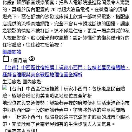
化設計細節​影音娛樂饗宴：把私人電影院搬進房間​最令人驚艷
的，莫過於房內配置的 70 吋超大液晶電視。在微昏暗的沉靜
燈光下，窩在舒適的沙發或床鋪上欣賞一部精采電影，搭配旅
店提供的流暢高速網路，完全不會有卡頓或斷線的困擾，讓旅
遊觀影的情緒不被打斷。這不僅是住宿，更是一場高質感的私
人視聽饗宴。​貼心燈光與吹風機：設計師懂你的懶與優雅​好的
住宿體驗，往往藏在細節裡：
繼續閱讀
1個月前
【台南】中西區住宿推薦｜玩家小西門：包棟老屋民宿體驗、
極靜音睡眠與美食戰區地理位置全解析
生活旅遊
國內旅遊
地理位置與交通優勢：靜謐巷弄裡的府城便利生活走進台南市
中西區西門路一段的靜謐巷弄中，彷彿將外界的喧囂瞬間隔
絕。「玩家小西門」就隱身於這座充滿歷史底蘊的城市心臟地
帶，完美詮釋了台南老屋獨有的生活步調與人文氣息。
【民宿基本資訊】