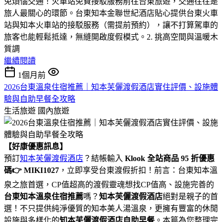
免煩惱交通！火車站免費接駁服務前往台東旅遊，交通往往是
旅人最關心的環節。台東知本金聯世紀酒店貼心提供台東火車
站與知本火車站的接駁服務（需提前預約），讓不打算駕車的
旅客也能輕鬆抵達，無縫開啟度假模式。2. 挑高空間與溫暖木
質調
繼續閱讀
1個月前
2026台東溫泉住宿推薦｜知本芙儷渡假酒店實住評價、設施體
驗與自助早餐全攻略
生活旅遊
國內旅遊
【好康優惠訊息】
預訂
知本芙儷渡假酒店
？結帳輸入
Klook 全站商品 95 折優惠
碼👉 MIKI1027
，立即享受台東渡假折扣！前言：台東知本溫
泉之旅首選，CP值超高的渡假靈魂想找CP值高、設施完善的
台東知本溫泉住宿推薦
嗎？
知本芙儷渡假酒店
絕對是親子的首
選！不只提供純淨優質的知本美人湯溫泉，更擁有豐富的休閒
設施與多樣化的
知本芙儷渡假酒店自助早餐
。本篇為您整理完