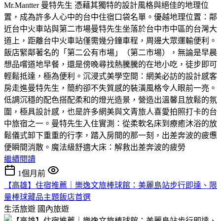
Mr.Mantter 曼特先生 憑藉其獨特的設計風格與絕佳的地理位
置，成為許多人心中的台中住宿口袋名單。​優越地理位置：鄰
近台中火車站與第二市場​曼特先生坐落於台中市中區的台灣大
道上，距離台中火車站僅需幾分鐘車程，周邊大眾運輸便利。
飯店緊鄰著名的「第二公有市場」（第二市場），無論是早晨
想品嚐道地早餐，還是傍晚尋找熱騰騰的在地小吃，徒步即可
輕鬆抵達，極為便利。​沉浸式美學空間：網美必訪的設計感客
房​走進曼特先生，簡約卻不失質感的裝潢風格令人眼前一亮。
低調沉穩的配色搭配柔和的燈光造景，營造出溫馨且放鬆的氛
圍，極具設計感，也是許多網美與文青旅人喜愛拍照打卡的台
中旅宿之一。​曼特先生入住實測：從柔軟名床到療癒沐浴的放
鬆儀式​卸下重重的行李，踏入房間的那一刻，出差奔波的疲憊
便瞬間消散。​魔法級舒適大床：解救出差奔波的疲勞
繼續閱讀
1個月前
【高雄】住宿推薦｜樂逸文旅棒球館：美麗島站步行即達、限
量棒球藏品主題飯店首選
生活旅遊
國內旅遊