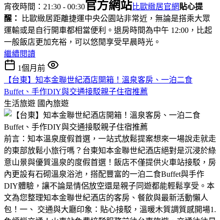
官方網站
宵夜時間：21:30 - 00:30
比歐緻居官網
貼心提
醒：
比歐緻居距離捷運中央公園站非常近，無論是搭乘大眾
運輸或是自行開車都相當便利。退房時間為中午 12:00，比起
一般飯店更加充裕，可以悠閒享受早晨時光。
繼續閱讀
1個月前
【台東】知本金聯世紀酒店開箱！溫泉客房、一泊二食
Buffet、手作DIY與交通接駁親子住宿推薦
生活旅遊
國內旅遊
前言：知本溫泉度假首選，一站式放鬆提案想來一場說走就走
的東部放鬆小旅行嗎？台東知本金聯世紀酒店絕對是沉浸於綠
意山景與優質溫泉的度假首選！飯店不僅提供火車站接駁，房
內更設有石砌溫泉浴池，搭配豐富的一泊二食Buffet與手作
DIY體驗，讓不論是情侶放空還是親子同遊都能輕鬆享受。本
文為您整理知本金聯世紀酒店的客房、餐飲與最新活動懶人
包！一、 交通與大廳印象：貼心接駁，溫暖木質調質感開場1.