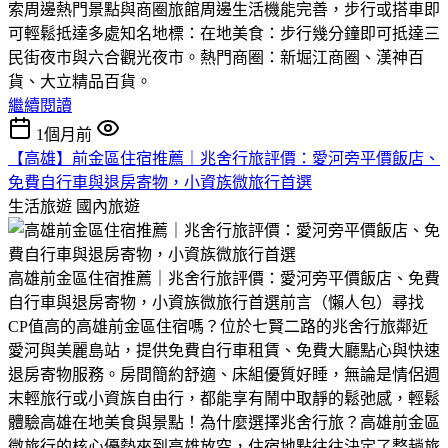
索周邊熱門景點與商圈​旅館周邊生活機能完善，步行或搭車即
可輕鬆抵達多處知名地標：​在地美食：步行幾分鐘即可抵達三
民街夜市與六合觀光夜市。​熱門商圈：新堀江商圈、漢神百
貨、大立精品百貨。
繼續閱讀
1個月前
【高雄】前金區住宿推薦｜兆舍行旅評價：愛河旁平價飯店、
免費自行車與退房寄物，小資族微旅行首選
生活旅遊
國內旅遊
高雄前金區住宿推薦｜兆舍行旅評價：愛河旁平價飯店、免費
自行車與退房寄物，小資族微旅行首選前言（懶人包）尋找
CP值高的高雄前金區住宿嗎？位於七賢二路的兆舍行旅鄰近
愛河與美麗島站，提供免費自行車租賃、免費大廳點心與快速
退房寄物服務。房間簡約舒適、床組優質好睡，無論是情侶週
末輕旅行或小資族自由行，都能享有鬧中取靜的鬆弛感，輕鬆
體驗高雄在地美食與景點！為什麼選擇兆舍行旅？高雄前金區
微旅行的核心優勢來到高雄放空，住宿地點往往決定了整趟旅