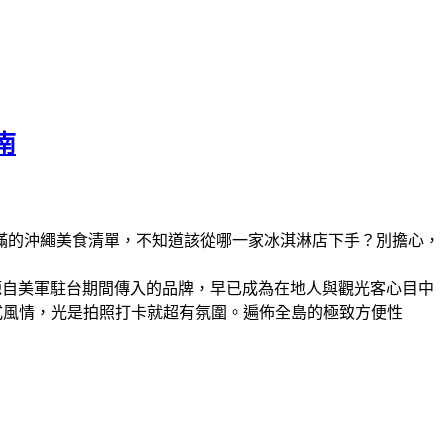
南
滿滿的沖繩美食清單，不知道該從哪一家冰淇淋店下手？別擔心，
。這家源自美軍駐台期間傳入的品牌，早已成為在地人與觀光客心目中
美式風情，光是拍照打卡就超有氛圍。​遍佈全島的極致方便性