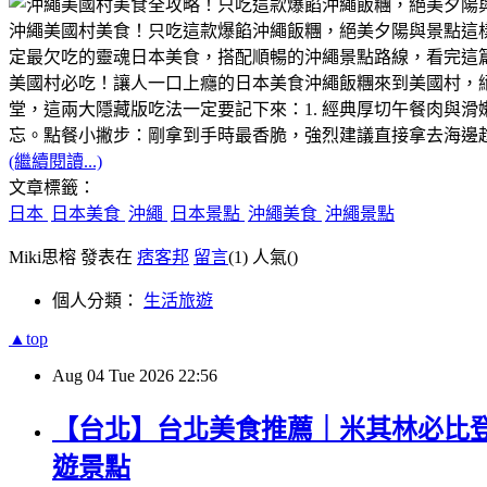
沖繩美國村美食！只吃這款爆餡沖繩飯糰，絕美夕陽與景點這樣
定最欠吃的靈魂日本美食，搭配順暢的沖繩景點路線，看完這
美國村必吃！讓人一口上癮的日本美食沖繩飯糰​來到美國村，
堂，這兩大隱藏版吃法一定要記下來：​1. 經典厚切午餐肉與
忘。​點餐小撇步：剛拿到手時最香脆，強烈建議直接拿去海邊
(繼續閱讀...)
文章標籤：
日本
日本美食
沖繩
日本景點
沖繩美食
沖繩景點
Miki思榕 發表在
痞客邦
留言
(1)
人氣(
)
個人分類：
生活旅遊
▲top
Aug
04
Tue
2026
22:56
【台北】台北美食推薦｜米其林必比登
遊景點