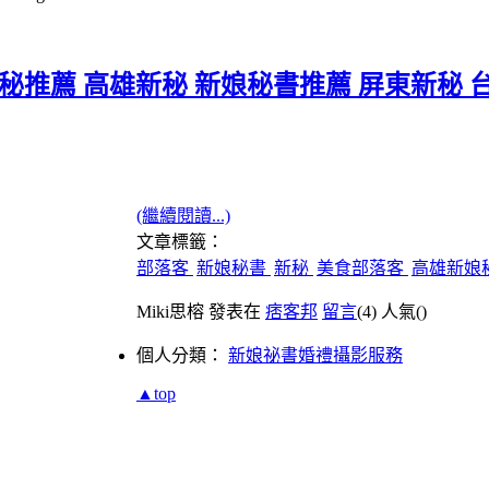
新秘推薦 高雄新秘 新娘秘書推薦 屏東新秘 
(繼續閱讀...)
文章標籤：
部落客
新娘秘書
新秘
美食部落客
高雄新娘
Miki思榕 發表在
痞客邦
留言
(4)
人氣(
)
個人分類：
新娘祕書婚禮攝影服務
▲top