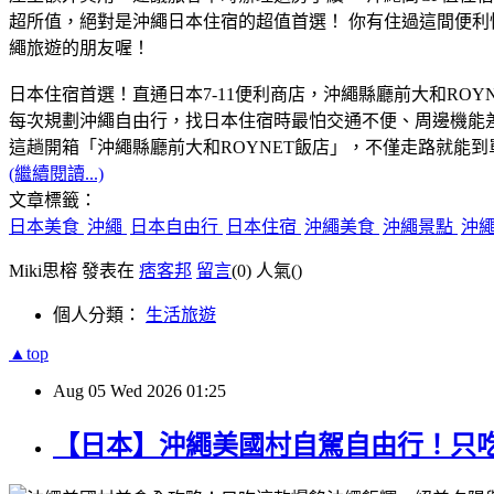
​日本住宿首選！直通日本7-11便利商店，沖繩縣廳前大和ROY
​每次規劃沖繩自由行，找日本住宿時最怕交通不便、周邊機能
​這趟開箱「沖繩縣廳前大和ROYNET飯店」，不僅走路就能
(繼續閱讀...)
文章標籤：
日本美食
沖繩
日本自由行
日本住宿
沖繩美食
沖繩景點
沖
Miki思榕 發表在
痞客邦
留言
(0)
人氣(
)
個人分類：
生活旅遊
▲top
Aug
05
Wed
2026
01:25
【日本】沖繩美國村自駕自由行！只