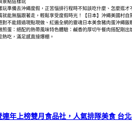
玩​準備去沖繩度假，正苦惱排行程時不知該吃什麼、怎麼逛才
篇就能無腦跟著走，輕鬆享受度假時光！【日本】沖繩美國村自駕
絕對不能錯過現點現做、紅遍全網的靈魂日本美食豬肉蛋沖繩飯
滑嫩煎蛋：絕配的熱帶風味​特色體驗：鹹香的厚切午餐肉搭配剛出
趁熱吃，滿足感直接爆棚。
連年上榜雙月食品社，人氣排隊美食 台北