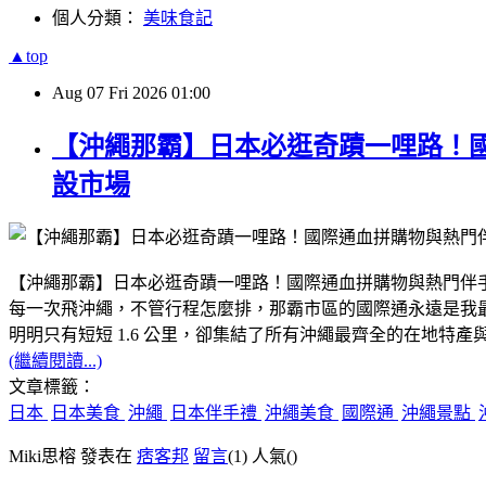
個人分類：
美味食記
▲top
Aug
07
Fri
2026
01:00
【沖繩那霸】日本必逛奇蹟一哩路！國
設市場
【沖繩那霸】日本必逛奇蹟一哩路！國際通血拼購物與熱門伴
​每一次飛沖繩，不管行程怎麼排，那霸市區的國際通永遠是我
​明明只有短短 1.6 公里，卻集結了所有沖繩最齊全的在地特產
(繼續閱讀...)
文章標籤：
日本
日本美食
沖繩
日本伴手禮
沖繩美食
國際通
沖繩景點
Miki思榕 發表在
痞客邦
留言
(1)
人氣(
)