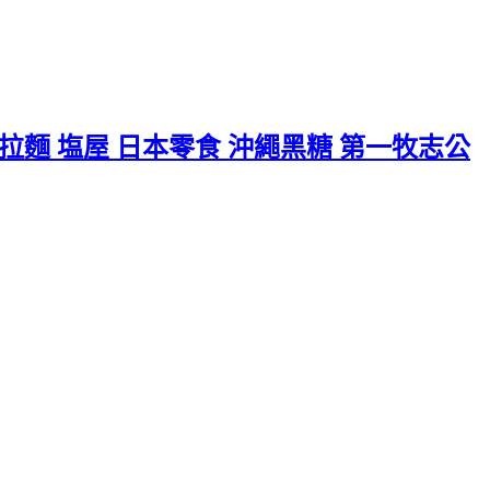
麵 塩屋 日本零食 沖繩黑糖 第一牧志公