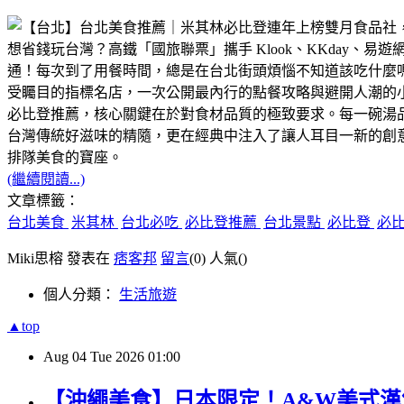
​想省錢玩台灣？高鐵「國旅聯票」攜手 Klook、KKda
通！每次到了用餐時間，總是在台北街頭煩惱不知道該吃什麼
受矚目的指標名店，一次公開最內行的點餐攻略與避開人潮的小
必比登推薦，核心關鍵在於對食材品質的極致要求。每一碗湯品
台灣傳統好滋味的精隨，更在經典中注入了讓人耳目一新的創
排隊美食的寶座。
(繼續閱讀...)
文章標籤：
台北美食
米其林
台北必吃
必比登推薦
台北景點
必比登
必
Miki思榕 發表在
痞客邦
留言
(0)
人氣(
)
個人分類：
生活旅遊
▲top
Aug
04
Tue
2026
01:00
【沖繩美食】日本限定！A&W美式