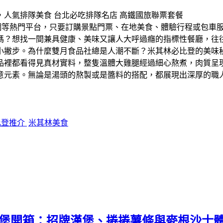
y、易遊網等熱門平台，只要訂購景點門票、在地美食、體驗行程或
嗎？想找一間兼具健康、美味又讓人大呼過癮的指標性餐廳，往
撇步。​為什麼雙月食品社總是人潮不斷？米其林必比登的美味秘
裡都看得見真材實料，整隻溫體大雞腿經過細心熬煮，肉質呈現
意元素。無論是湯頭的熬製或是醬料的搭配，都展現出深厚的職
比登推介
米其林美食
漢堡開箱：招牌漢堡、捲捲薯條與麥根沙士