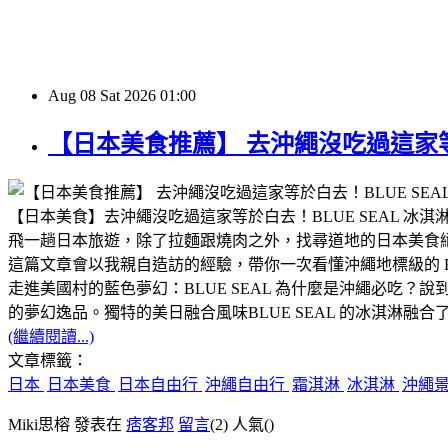
Aug
08
Sat
2026
01:00
【日本美食推薦】 去沖繩沒吃過這家等
【日本美食】去沖繩沒吃過這家等於白去！BLUE SEAL 冰淇
​飛一趟日本旅遊，除了拉麵跟燒肉之外，找尋道地的日本美食
這篇文章會以我親自造訪的經驗，帶你一次看懂沖繩地標級的 BL
​走進美國村的藍色夢幻：BLUE SEAL 為什麼是沖繩必吃？
的夢幻逸品。​獨特的美日融合風味​BLUE SEAL 的冰
(繼續閱讀...)
文章標籤：
日本
日本美食
日本自由行
沖繩自由行
霜淇淋
冰淇淋
沖繩
Miki思榕 發表在
痞客邦
留言
(2)
人氣(
)