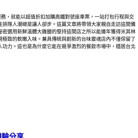
包車服務，就能以超值折扣加購高鐵對號座車票，一站打包行程與交
往排隊人潮總是讓人卻步。這篇文章將帶領大家親自走訪這間備
密​選用新鮮溫體大雞腿的堅持​這間店之所以能連年獲得米其林
極致的軟嫩入味。​兼具傳統與創新的台味靈魂​店內不僅保留了
人功力。這也是為什麼它能在競爭激烈的餐飲市場中，穩居台北
體驗分享