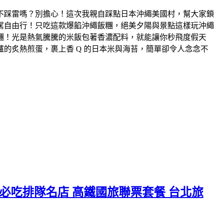
不踩雷嗎？​別擔心！這次我親自踩點日本沖繩美國村，幫大家鎖
自由行！只吃這款爆餡沖繩飯糰，絕美夕陽與景點這樣玩​沖繩
糰！​光是熱氣騰騰的米飯包著香濃配料，就能讓你秒飛度假天
爐的炙熱煎蛋，裹上香 Q 的日本米與海苔，簡單卻令人念念不
必吃排隊名店 高鐵國旅聯票套餐 台北旅