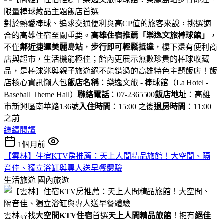
對於熱愛棒球、追求交通便利與高CP值的旅客來說，挑選適
合的高雄住宿至關重要。
高雄住宿推薦「樂逸文旅棒球館」
，
不僅
鄰近捷運美麗島站
，
步行即可輕鬆抵達
，樓下還有便利商
店與超市，生活機能極佳；館內更展示無數珍貴的棒球收藏
品，是棒球迷與親子旅遊絕不能錯過的高雄特色主題飯店！飯
店核心資訊懶人包
飯店名稱
：樂逸文旅 - 棒球館（La Hotel -
Baseball Theme Hall）
聯絡電話
：07-2365500
飯店地址
：高雄
市新興區南華路136號
入住時間
：15:00 之後
退房時間
：11:00
之前
繼續閱讀
1個月前
【雲林】住宿KTV房推薦：天上人間精品旅館！大空間、隔
音佳、獨立浴缸與專人送早餐體驗
生活旅遊
國內旅遊
雲林尋找
大空間KTV住宿
首選
天上人間精品旅館
！擁有
絕佳