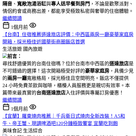
隔音
、
寬敞泡湯浴缸
與
專人送早餐到房門
，不論是歡聚派對、
情侶約會或商務出差，都能享受極致私密與奢華的住宿體驗。
繼續閱讀
1個月前
【台南】住宿推薦道達旅店評價：中西區兩房一廳豪華家庭房
開箱，採光極佳近國華街商圈飯店首選
生活旅遊
國內旅遊
前言：
尋找舒適優質的台南住宿嗎？位於台南市中西區的
道達旅店
是
不可錯過的選擇！這次開箱極受好評的
豪華家庭房
，具備少見
的
兩房一廳
寬敞格局，採光極佳且空間明亮。飯店不僅提供
24 小時免費茶飲與咖啡，櫃檯人員服務更是親切有效率。本
篇帶來最真實的
台南道達旅店
入住評價與專屬訂房優惠！
繼續閱讀
1個月前
【宜蘭】羅東燒肉推薦｜千兵衛日式燒肉全新改裝！A5和
牛、帝王蟹、現調啤酒吧120分鐘極致饗宴 宜蘭吃到飽
美味食記
生活綜合