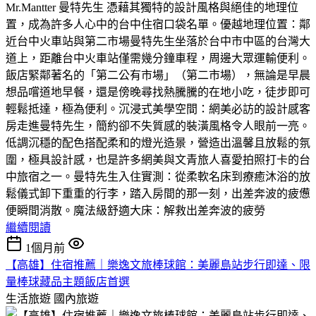
Mr.Mantter 曼特先生 憑藉其獨特的設計風格與絕佳的地理位
置，成為許多人心中的台中住宿口袋名單。​優越地理位置：鄰
近台中火車站與第二市場​曼特先生坐落於台中市中區的台灣大
道上，距離台中火車站僅需幾分鐘車程，周邊大眾運輸便利。
飯店緊鄰著名的「第二公有市場」（第二市場），無論是早晨
想品嚐道地早餐，還是傍晚尋找熱騰騰的在地小吃，徒步即可
輕鬆抵達，極為便利。​沉浸式美學空間：網美必訪的設計感客
房​走進曼特先生，簡約卻不失質感的裝潢風格令人眼前一亮。
低調沉穩的配色搭配柔和的燈光造景，營造出溫馨且放鬆的氛
圍，極具設計感，也是許多網美與文青旅人喜愛拍照打卡的台
中旅宿之一。​曼特先生入住實測：從柔軟名床到療癒沐浴的放
鬆儀式​卸下重重的行李，踏入房間的那一刻，出差奔波的疲憊
便瞬間消散。​魔法級舒適大床：解救出差奔波的疲勞
繼續閱讀
1個月前
【高雄】住宿推薦｜樂逸文旅棒球館：美麗島站步行即達、限
量棒球藏品主題飯店首選
生活旅遊
國內旅遊