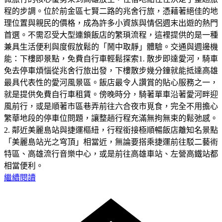
程的步調。位於前金區七賢二路的兆舍行旅，憑藉著絕佳的地
理位置與親民的價格，成為許多小資族與情侶週末出遊的熱門
首選。不需忍受大型連鎖飯店的繁瑣流程，這裡提供的是一種
兼具生活便利與度假放鬆的「鬧中取靜」體驗。交通與週邊機
能：下樓即景點，免費自行車輕鬆探索1. 散步即達愛河，騎車
免去停車煩惱從兆舍行旅出發，下樓散步幾分鐘就能抵達高雄
最具代表性的愛河風景區。飯店最令人讚賞的貼心服務之一，
就是提供免費自行車租賃。傍晚時分，騎著單車沿著愛河畔迎
風前行，或是順著市區巷弄前往六合夜市覓食，完全不用擔心
繁華地段的停車位問題，讓整趟行程充滿無拘無束的鬆弛感。
2. 鄰近美麗島站與捷運樞紐，行程銜接極順暢飯店離知名景點
「美麗島站光之穹頂」相當近，無論要搭乘捷運前往駁二藝術
特區、高雄流行音樂中心，或是前往高雄車站、左營高鐵站都
相當便利。
繼續閱讀