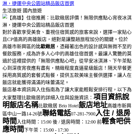
淋，捷運中央公園站精品飯店首選
生活旅遊
國內旅遊
對於喜歡享受美食、重視住宿質感的旅客來說，選擇一家貼心
且CP值高的高雄飯店，絕對是讓整趟旅程加分的關鍵。位於
高雄市新興區的
比歐緻居
，憑藉著出色的設計感與無微不至的
餐飲服務，成為許多人心中的高雄住宿首選。最讓人驚艷的莫
過於這裡提供的「無限供應點心吧」從早安冰淇淋、下午茶點
心到深夜宵夜應有盡有，精緻程度直逼星級飯店！隔天早餐更
採用高質感的套餐式點餐，提供五款美味主餐供選擇，讓人在
飯店就能獲得滿滿的味蕾滿足。
飯店基本資訊與入住指南為了讓大家能輕鬆安排行程，以下為
項目
資訊說
大家整理比歐緻居的詳細入住與設施資訊：
明
飯店名稱
飯店地址
比歐緻居 Brio Hotel
高雄市新興
聯絡電話
入住 / 退房
區中山一路14-26號
07-281-7900
時間
輕食吧供
入住時間：15:00 後 / 退房時間：12:00 前
應時間
下午茶：15:00 - 17:30