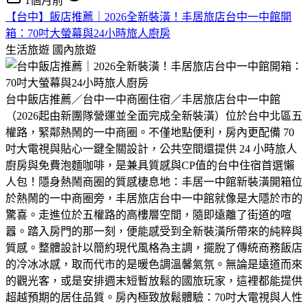
1個月前
​【台中】飯店推薦｜2026全新裝潢！丰居旅店台中一中館開
箱：70吋大螢幕與24小時旅人廚房
生活旅遊
國內旅遊
​台中飯店推薦／台中一中商圈住宿／丰居旅店台中一中館
（2026起由新團隊營運並全面完成全新裝潢）位於台中北區五
權路，緊鄰熱鬧的一中商圈。不僅地點便利，房內更配備 70
吋大電視與貼心一鍵全關設計，公共空間還提供 24 小時旅人
廚房與免費泡麵咖啡，是兼具質感與CP值的台中住宿首選懶
人包！​隱身熱鬧商圈的質感棲息地：丰居一中館新裝潢開箱​位
於熱鬧的一中商圈旁，丰居旅店台中一中館就像是大隱於市的
驚喜。走進位於五權路的高樓層空間，隨即遠離了街道的喧
囂。踏入房門的那一刻，便能感受到全新裝潢所帶來的純粹與
質感。​整體設計以簡約現代風格為主調，擺脫了傳統商務飯店
的冷冰冰感，取而代市的是暖色調溫馨氣氛。無論是遠道而來
的觀光客，或是安排週末短暫放鬆的國旅玩家，這裡都能提供
超越預期的居住品質。房內極致放鬆體驗：70吋大電視與人性