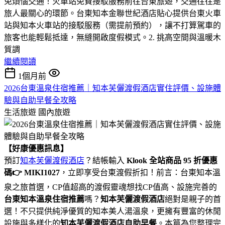
免煩惱交通！火車站免費接駁服務前往台東旅遊，交通往往是
旅人最關心的環節。台東知本金聯世紀酒店貼心提供台東火車
站與知本火車站的接駁服務（需提前預約），讓不打算駕車的
旅客也能輕鬆抵達，無縫開啟度假模式。2. 挑高空間與溫暖木
質調
繼續閱讀
1個月前
2026台東溫泉住宿推薦｜知本芙儷渡假酒店實住評價、設施體
驗與自助早餐全攻略
生活旅遊
國內旅遊
【好康優惠訊息】
預訂
知本芙儷渡假酒店
？結帳輸入
Klook 全站商品 95 折優惠
碼👉 MIKI1027
，立即享受台東渡假折扣！前言：台東知本溫
泉之旅首選，CP值超高的渡假靈魂想找CP值高、設施完善的
台東知本溫泉住宿推薦
嗎？
知本芙儷渡假酒店
絕對是親子的首
選！不只提供純淨優質的知本美人湯溫泉，更擁有豐富的休閒
設施與多樣化的
知本芙儷渡假酒店自助早餐
。本篇為您整理完