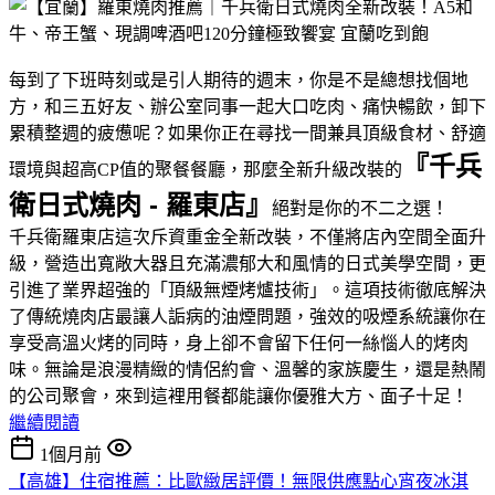
每到了下班時刻或是引人期待的週末，你是不是總想找個地
方，和三五好友、辦公室同事一起大口吃肉、痛快暢飲，卸下
累積整週的疲憊呢？如果你正在尋找一間兼具頂級食材、舒適
『千兵
環境與超高CP值的聚餐餐廳，那麼全新升級改裝的
衛日式燒肉 - 羅東店』
絕對是你的不二之選！
千兵衛羅東店這次斥資重金全新改裝，不僅將店內空間全面升
級，營造出寬敞大器且充滿濃郁大和風情的日式美學空間，更
引進了業界超強的「頂級無煙烤爐技術」。這項技術徹底解決
了傳統燒肉店最讓人詬病的油煙問題，強效的吸煙系統讓你在
享受高溫火烤的同時，身上卻不會留下任何一絲惱人的烤肉
味。無論是浪漫精緻的情侶約會、溫馨的家族慶生，還是熱鬧
的公司聚會，來到這裡用餐都能讓你優雅大方、面子十足！
繼續閱讀
1個月前
【高雄】住宿推薦：比歐緻居評價！無限供應點心宵夜冰淇