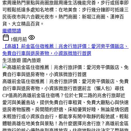
索周邊熱門景點與商圈​旅館周邊生活機能完善，步行或搭車即
可輕鬆抵達多處知名地標：​在地美食：步行幾分鐘即可抵達三
民街夜市與六合觀光夜市。​熱門商圈：新堀江商圈、漢神百
貨、大立精品百貨。
繼續閱讀
1個月前
【高雄】前金區住宿推薦｜兆舍行旅評價：愛河旁平價飯店、
免費自行車與退房寄物，小資族微旅行首選
生活旅遊
國內旅遊
高雄前金區住宿推薦｜兆舍行旅評價：愛河旁平價飯店、免費
自行車與退房寄物，小資族微旅行首選前言（懶人包）尋找
CP值高的高雄前金區住宿嗎？位於七賢二路的兆舍行旅鄰近
愛河與美麗島站，提供免費自行車租賃、免費大廳點心與快速
退房寄物服務。房間簡約舒適、床組優質好睡，無論是情侶週
末輕旅行或小資族自由行，都能享有鬧中取靜的鬆弛感，輕鬆
體驗高雄在地美食與景點！為什麼選擇兆舍行旅？高雄前金區
微旅行的核心優勢來到高雄放空，住宿地點往往決定了整趟旅