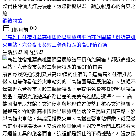
整實住評價與訂房優惠，讓您輕鬆規畫一趟放鬆身心的台東之
旅！
繼續閱讀
1個月前
【高雄】住宿推薦高雄國際星辰旅館平價商旅開箱！鄰近高雄
火車站、六合夜市與駁二藝術特區的高CP值首選
生活旅遊
國內旅遊
​前言​尋找交通便利又具高CP值的住宿嗎？這篇高雄住宿推薦
懶人包帶你看位於火車站旁的「高雄國際星辰旅館」。這裡不
僅鄰近六合夜市與駁二藝術特區，更提供免費零食飲料與特調
飲品，是觀光旅遊與商務出差的完美高雄飯店選擇。​一、 高
雄國際星辰旅館：交通便利與地理位置優勢​1. 核心交通樞紐，
暢遊高雄零距離​高雄國際星辰旅館坐落於三民區建國三路，緊
鄰高雄火車站，無論是搭乘火車、高鐵左營車站轉乘，或是從
高雄小港機場抵達，交通都極其便利。對於自行開車或搭乘大
眾運輸工具的旅客而言，這裡都是絕佳的下榻據點。​2. 漫步探