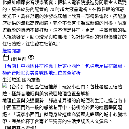
化設計細節​影音娛樂饗宴：把私人電影院搬進房間​最令人驚艷
的，莫過於房內配置的 70 吋超大液晶電視。在微昏暗的沉靜
燈光下，窩在舒適的沙發或床鋪上欣賞一部精采電影，搭配旅
店提供的流暢高速網路，完全不會有卡頓或斷線的困擾，讓旅
遊觀影的情緒不被打斷。這不僅是住宿，更是一場高質感的私
人視聽饗宴。​貼心燈光與吹風機：設計師懂你的懶與優雅​好的
住宿體驗，往往藏在細節裡：
繼續閱讀
1個月前
【台南】中西區住宿推薦｜玩家小西門：包棟老屋民宿體驗、
極靜音睡眠與美食戰區地理位置全解析
生活旅遊
國內旅遊
地理位置與交通優勢：靜謐巷弄裡的府城便利生活走進台南市
中西區西門路一段的靜謐巷弄中，彷彿將外界的喧囂瞬間隔
絕。「玩家小西門」就隱身於這座充滿歷史底蘊的城市心臟地
帶，完美詮釋了台南老屋獨有的生活步調與人文氣息。
【民宿基本資訊】