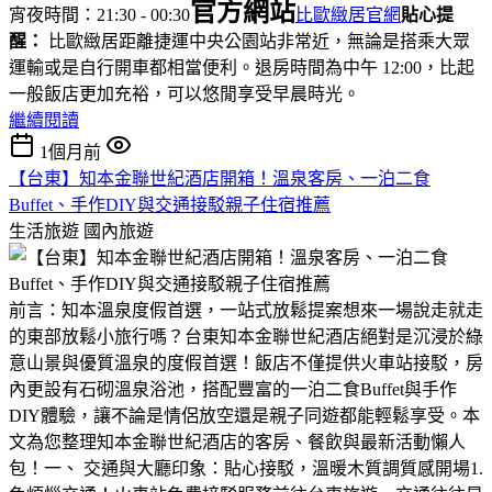
官方網站
宵夜時間：21:30 - 00:30
比歐緻居官網
貼心提
醒：
比歐緻居距離捷運中央公園站非常近，無論是搭乘大眾
運輸或是自行開車都相當便利。退房時間為中午 12:00，比起
一般飯店更加充裕，可以悠閒享受早晨時光。
繼續閱讀
1個月前
【台東】知本金聯世紀酒店開箱！溫泉客房、一泊二食
Buffet、手作DIY與交通接駁親子住宿推薦
生活旅遊
國內旅遊
前言：知本溫泉度假首選，一站式放鬆提案想來一場說走就走
的東部放鬆小旅行嗎？台東知本金聯世紀酒店絕對是沉浸於綠
意山景與優質溫泉的度假首選！飯店不僅提供火車站接駁，房
內更設有石砌溫泉浴池，搭配豐富的一泊二食Buffet與手作
DIY體驗，讓不論是情侶放空還是親子同遊都能輕鬆享受。本
文為您整理知本金聯世紀酒店的客房、餐飲與最新活動懶人
包！一、 交通與大廳印象：貼心接駁，溫暖木質調質感開場1.