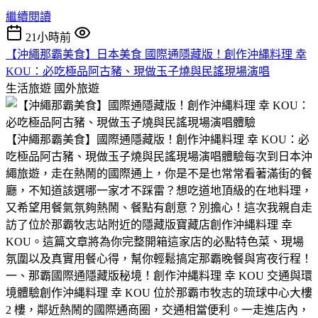
繼續閱讀
21小時前
​【沖繩那霸美食】日本美食 國際通隱藏版！創作沖縄料理 幸
KOU：必吃極品阿古豬、現做玉子燒與民謠現場演唱
生活旅遊
國外旅遊
​【沖繩那霸美食】國際通隱藏版！創作沖縄料理 幸 KOU：必
吃極品阿古豬、現做玉子燒與民謠現場演唱體驗​每次到日本沖
繩旅遊，走在熱鬧的國際通上，你是不是也常常看著滿街的餐
廳，不知道該選哪一家才不踩雷？想吃道地頂級的在地料理，
又希望用餐氣氛夠熱鬧、餐點有創意？​別擔心！這次我親自走
訪了位於那霸牧志站附近的隱藏版寶藏店創作沖縄料理 幸
KOU。這篇文章將為你完整開箱這家店的必點特色菜、現場
氛圍以及真實用餐心得，幫你輕鬆搞定那霸晚餐與宵夜行程！​
一、那霸國際通隱藏版秘境！創作沖縄料理 幸 KOU 交通與環
境體驗​創作沖縄料理 幸 KOU 位於那霸市牧志的琉球中心大樓
2 樓，鄰近熱鬧的國際通商圈，交通相當便利。一走進店內，