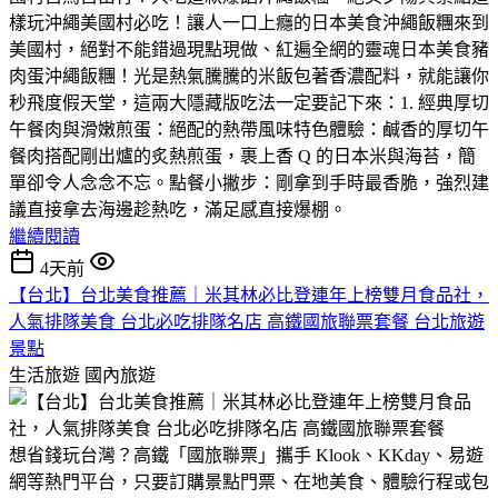
樣玩​沖繩美國村必吃！讓人一口上癮的日本美食沖繩飯糰​來到
美國村，絕對不能錯過現點現做、紅遍全網的靈魂日本美食豬
肉蛋沖繩飯糰！​光是熱氣騰騰的米飯包著香濃配料，就能讓你
秒飛度假天堂，這兩大隱藏版吃法一定要記下來：​1. 經典厚切
午餐肉與滑嫩煎蛋：絕配的熱帶風味​特色體驗：鹹香的厚切午
餐肉搭配剛出爐的炙熱煎蛋，裹上香 Q 的日本米與海苔，簡
單卻令人念念不忘。​點餐小撇步：剛拿到手時最香脆，強烈建
議直接拿去海邊趁熱吃，滿足感直接爆棚。
繼續閱讀
4天前
【台北】台北美食推薦｜米其林必比登連年上榜雙月食品社，
人氣排隊美食 台北必吃排隊名店 高鐵國旅聯票套餐 台北旅遊
景點
生活旅遊
國內旅遊
​想省錢玩台灣？高鐵「國旅聯票」攜手 Klook、KKday、易遊
網等熱門平台，只要訂購景點門票、在地美食、體驗行程或包