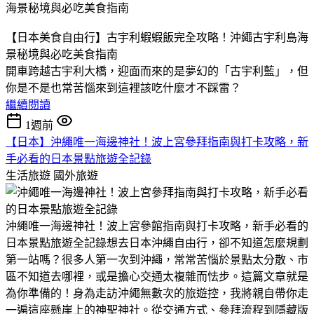
【日本美食自由行】古宇利蝦蝦飯完全攻略！沖繩古宇利島海
景秘境與必吃美食指南
​開車跨越古宇利大橋，迎面而來的是夢幻的「古宇利藍」，但
你是不是也常苦惱來到這裡該吃什麼才不踩雷？
繼續閱讀
1週前
【日本】沖繩唯一海邊神社！波上宮參拜指南與打卡攻略，新
手必看的日本景點旅遊全記錄
生活旅遊
國外旅遊
沖繩唯一海邊神社！波上宮參館指南與打卡攻略，新手必看的
日本景點旅遊全記錄​想去日本沖繩自由行，卻不知道怎麼規劃
第一站嗎？很多人第一次到沖繩，常常苦惱於景點太分散、市
區不知道去哪裡，或是擔心交通太複雜而怯步。​這篇文章就是
為你準備的！身為走訪沖繩無數次的旅遊控，我將親自帶你走
一遍這座懸崖上的神聖神社。從交通方式、參拜流程到隱藏版