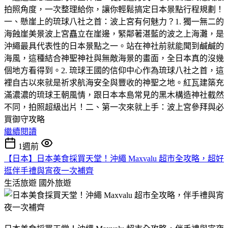
拍照角度，一次整理給你，讓你輕鬆搞定日本景點行程規劃！​
一、懸崖上的琉球八社之首：波上宮有何魅力？​1. 獨一無二的
海蝕崖美景​波上宮矗立在崖邊，緊鄰著湛藍的波之上海灘，是
沖繩最具代表性的日本景點之一。站在神社前就能聞到鹹鹹的
海風，這種結合神聖神社與無敵海景的畫面，全日本真的沒幾
個地方看得到。​2. 琉球王國的信仰中心​作為琉球八社之首，這
裡自古以來就是祈求航海安全與豐收的神聖之地。紅瓦建築充
滿濃濃的琉球王朝風情，跟日本本島常見的黑木構造神社截然
不同，拍照超級出片！​二、第一次來就上手：波上宮參拜與必
買御守攻略
繼續閱讀
1週前
【日本】日本美食採買天堂！沖繩 Maxvalu 超市全攻略，超好
逛伴手禮與宵夜一次補齊
生活旅遊
國外旅遊