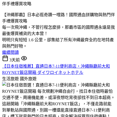
【沖繩那霸】日本必逛奇蹟一哩路！國際通血拼購物與熱門伴
手禮爆買攻略
​每一次飛沖繩，不管行程怎麼排，那霸市區的國際通永遠是我
最後爆買補貨的大本营！
​明明只有短短 1.6 公里，卻集結了所有沖繩最齊全的在地特產
與熱門好物。
繼續閱讀
3天前
​【日本住宿推薦】直通日本7-11便利商店，沖繩縣廳前大和
ROYNET飯店開箱 ダイワロイネットホテル
生活旅遊
國外旅遊