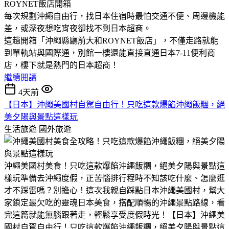
ROYNET飯店開箱
​每次規劃沖繩自由行，找日本住宿時最怕交通不便、周邊機能
差，或深夜想吃宵夜卻找不到日本超商。
​這趟開箱「沖繩縣廳前大和ROYNET飯店」，不僅走路就能
到單軌站與國際通，別館一樓還能直接直通日本7-11便利商
店，樓下就是熱門的日本超商！
繼續閱讀
4天前
【日本】沖繩美國村自駕自由行！只吃這款爆餡沖繩飯糰，絕
美夕陽與景點這樣玩
生活旅遊
國外旅遊
沖繩美國村美食！只吃這款爆餡沖繩飯糰，絕美夕陽與景點這
樣玩​準備去沖繩度假，正苦惱排行程時不知該吃什麼、怎麼逛
才不踩雷嗎？​別擔心！這次我親自踩點日本沖繩美國村，幫大
家鎖定最欠吃的靈魂日本美食，搭配順暢的沖繩景點路線，看
完這篇就能無腦跟著走，輕鬆享受度假時光！【日本】沖繩美
國村自駕自由行！只吃這款爆餡沖繩飯糰，絕美夕陽與景點這