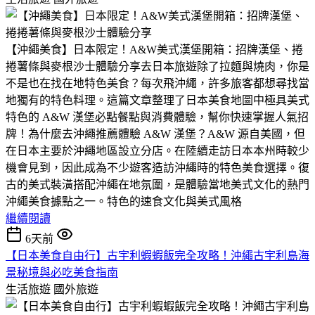
​【沖繩美食】日本限定！A&W美式漢堡開箱：招牌漢堡、捲
捲薯條與麥根沙士體驗分享​去日本旅遊除了拉麵與燒肉，你是
不是也在找在地特色美食？​每次飛沖繩，許多旅客都想尋找當
地獨有的特色料理。​這篇文章整理了日本美食地圖中極具美式
特色的 A&W 漢堡必點餐點與消費體驗，幫你快速掌握人氣招
牌！​為什麼去沖繩推薦體驗 A&W 漢堡？​A&W 源自美國，但
在日本主要於沖繩地區設立分店。​在陸續走訪日本本州時較少
機會見到，因此成為不少遊客造訪沖繩時的特色美食選擇。​復
古的美式裝潢搭配沖繩在地氛圍，是體驗當地美式文化的熱門
沖繩美食據點之一。​特色的速食文化與美式風格
繼續閱讀
6天前
【日本美食自由行】古宇利蝦蝦飯完全攻略！沖繩古宇利島海
景秘境與必吃美食指南
生活旅遊
國外旅遊