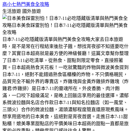
商小七熱門美食全攻略
生活旅遊
國外旅遊
日本7-11必吃隱藏版清單與熱門美食全攻略​大家去日本旅遊
時，是不是常在行程結束後肚子餓，想找宵夜卻不知道要吃什
麼？其實日本超商就是最方便的神級餐廳！這篇文章幫你整理
了日本7-11必吃清單，從熱食、甜點到限定零食，直接照著
買。​日本超商熱食天花板！一吃就驚豔的炸物與微波美食​提到
日本7-11，絕對不能錯過熟食區櫃檯的炸物。不只價格親民，
品質完全不輸外界的專賣店。​炸雞塊與金黃炸雞排​炸雞塊（炸
雞君/炸雞排）是日本7-11的靈魂所在。外皮香脆、肉汁飽
滿，一口咬下超級滿足，是晚上回飯店享用的最佳選擇。​濃郁
系微波拉麵與名店合作款​日本7-11與知名拉麵店（如一風堂、
三頭火）合作的微波拉麵，湯頭濃郁程度簡直還原現煮風味。
想享用道地的日本美食，這絕對是宵夜首選。​走進日本7-11甜
點櫃！媲美專業甜點店的平價美味​日本超商的甜點一直都是旅
客的必吃重點，精緻度與口感往往令人驚豔。