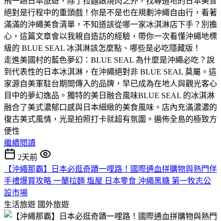
​飛一趟日本旅遊，除了拉麵跟燒肉之外，找尋道地的日本美食
絕對是行程中的重頭戲！​你是不是也在規劃沖繩自由行，看著
滿滿的沖繩美食清單，不知道該從哪一家冰淇淋店下手？別擔
心，這篇文章會以我親自造訪的經驗，帶你一次看懂沖繩地標
級的 BLUE SEAL 冰淇淋該怎麼點、哪些是必吃隱藏版！
​走進美國村的藍色夢幻：BLUE SEAL 為什麼是沖繩必吃？​說
到代表性的日本冰淇淋，在沖繩絕對非 BLUE SEAL 莫屬。這
家源自美軍駐台期間傳入的品牌，早已成為在地人與觀光客心
目中的夢幻逸品。​獨特的美日融合風味​BLUE SEAL 的冰淇淋
融合了美式濃郁口感與日本細緻的美食風味。店內充滿濃濃的
復古美式風情，光是拍照打卡就超有氛圍。​遍佈全島的極致方
便性
繼續閱讀
2天前
【沖繩那霸】日本必逛奇蹟一哩路！國際通血拼購物與熱門伴
手禮爆買攻略 一蘭拉麵 塩屋 日本零食 沖繩黑糖 第一牧志公
設市場
生活旅遊
國外旅遊