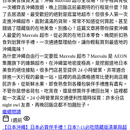
日本美食採買天堂！沖繩 Maxvalu 超市全攻略，伴手禮與宵夜
一次補齊​去沖繩旅遊，晚上回飯店前最期待的行程是什麼？除
了去居酒屋，最受歡迎的絕對是逛當地超市！但很多人第一次
走進沖繩超市，面對滿滿的貨架，常常不知道從何買起，甚至
錯過了隱藏版的在地美食。​別擔心！這篇文章將帶你探索沖繩
人最愛的 Maxvalu 超市，從必買的在地日本零食、晚間折扣熟
食到划算伴手禮，一次通通整理給你，讓你輕鬆買到最道地的
沖繩風味！
​為什麼沖繩自由行一定要逛 Maxvalu 超市？​Maxvalu 是 AEON
集團旗下的連鎖超市，在沖繩當地密度極高，是挖掘道地日本
美食的絕佳據點。很多門店甚至提供 24 小時營業，非常適合
排進一天行程的最後一站。​這裡的商品價格通常比便利商店親
民許多，從新鮮水果、即食熟食到各種包裝伴手禮應有盡有。
不管你是想省荷包、吃宵夜，還是想買伴手禮回台灣，這裡都
能一次滿足。​24 小時營業與交通便利性​隨時採買：許多分店
night owl 友善，再晚回飯店都不怕餓肚子。
繼續閱讀
1週前
【日本沖繩】日本必買伴手禮！日本7-11必吃隱藏版清單與超