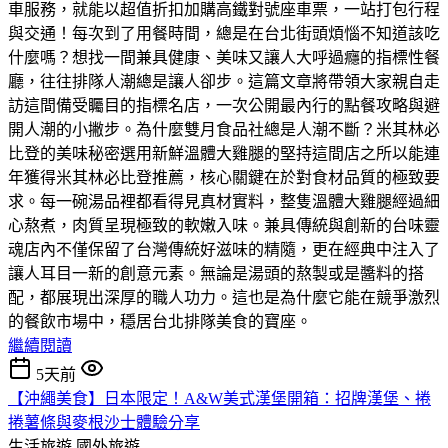
車服務，就能以超值折扣加購高鐵對號座車票，一站打包行程
與交通！每次到了用餐時間，總是在台北街頭煩惱不知道該吃
什麼嗎？想找一間兼具健康、美味又讓人大呼過癮的指標性餐
廳，往往排隊人潮總是讓人卻步。這篇文章將帶領大家親自走
訪這間備受矚目的指標名店，一次公開最內行的點餐攻略與避
開人潮的小撇步。​為什麼雙月食品社總是人潮不斷？米其林必
比登的美味秘密​選用新鮮溫體大雞腿的堅持​這間店之所以能連
年獲得米其林必比登推薦，核心關鍵在於對食材品質的極致要
求。每一碗湯品裡都看得見真材實料，整隻溫體大雞腿經過細
心熬煮，肉質呈現極致的軟嫩入味。​兼具傳統與創新的台味靈
魂​店內不僅保留了台灣傳統好滋味的精隨，更在經典中注入了
讓人耳目一新的創意元素。無論是湯頭的熬製或是醬料的搭
配，都展現出深厚的職人功力。這也是為什麼它能在競爭激烈
的餐飲市場中，穩居台北排隊美食的寶座。
繼續閱讀
5天前
【沖繩美食】日本限定！A&W美式漢堡開箱：招牌漢堡、捲
捲薯條與麥根沙士體驗分享
生活旅遊
國外旅遊