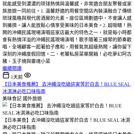
就能感受到濃濃的琉球熱情與溫馨感，非常適合朋友聚餐或家
族旅遊一同前往。​1. 溫馨舒適的用餐空間​店內裝潢融合了傳統
琉球風格與現代居酒屋的元素。座位區規劃適中，不會讓人感
到擁擠，讓人能放鬆心情享受美味的日本美食。​2. 超吸睛！熱
鬧的沖繩民謠現場演唱​這家店最大的特色之一，就是每小時都
會有熱情洋溢的沖繩民謠現場演唱！歌手隨著三線琴的節奏歡
唱，全場顧客一起著拍子應和，用餐氣氛超級熱鬧，讓你留下
深刻的沖繩度假回憶。​二、老饕私房菜單開箱！必吃夢幻阿古
豬、玉子燒與靈魂小菜
繼續閱讀
1天前
【日本美食推薦】 去沖繩沒吃過這家等於白去！BLUE SEAL
冰淇淋必吃口味指南
美味食記
國外旅遊
【日本美食】去沖繩沒吃過這家等於白去！BLUE SEAL 冰淇
淋必吃口味指南