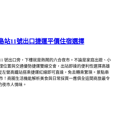
島站11號出口捷運平價住宿選擇
11 號出口旁，下樓就是熱鬧的六合夜市。不論是家庭出遊、小
位置與交通優勢​捷運雙線交會，出站即達的便利性​選擇高雄
 從左營高鐵站搭乘捷運紅線即可直達，免去轉乘繁瑣。​景點串
！商圈生活機能解析​美食與日常採買一應俱全​這間商旅最令
的夜市人情味。