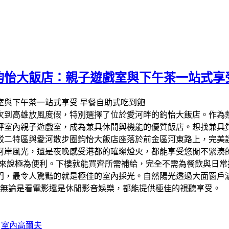
怡大飯店：親子遊戲室與下午茶一站式享受
這次到高雄放風度假，特別選擇了位於愛河畔的鈞怡大飯店。作
坪室內親子遊戲室，成為兼具休閒與機能的優質飯店。想找兼具質
駁二特區與愛河散步圈​鈞怡大飯店座落於前金區河東路上，完
岸風光，還是夜晚感受港都的璀璨燈火，都能享受悠閒不緊湊的
的旅客來說極為便利。下樓就能買齊所需補給，完全不需為餐飲與
房門，最令人驚豔的就是極佳的室內採光。自然陽光透過大面窗戶
視，無論是看電影還是休閒影音娛樂，都能提供極佳的視聽享受。
室內高爾夫