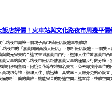
務大飯店評價！火車站與文化路夜市周邊平價
文化路夜市的「嘉義國園商務大飯店」，解析飯店設施、平價雙人
務與觀光完美結合​這次來到嘉義自由行，選擇入住位於嘉義市
嘉義火車站與文化路夜市​飯店距離嘉義火車站僅需步行數分鐘
明沙鍋魚頭、阿娥豆花等在地知名美食，免去尋找停車位的困擾。簡
員親切有禮，辦理入住手續迅速且具效率。大廳旁更貼心設置了 
設備解析：簡約典雅、機能完善的舒適空間​走進客房，整體空間