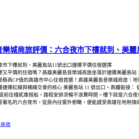
島音樂城商旅評價：六合夜市下樓就到、美麗
便又平價的住宿嗎？高雄美麗島音樂城商旅坐落於捷運美麗島站 
極具CP值的高雄市中心住宿首選！​高雄美麗島音樂城商旅｜地理
運紅線與橘線交會的核心 美麗島站 11 號出口。​高鐵銜接：
是前往棧貳庫搭船，路程安排流暢不浪費時間。樓下就是六合夜市
是著名的六合夜市，從房內往窗外俯瞰，便能感受高雄在地熱情
雄商旅