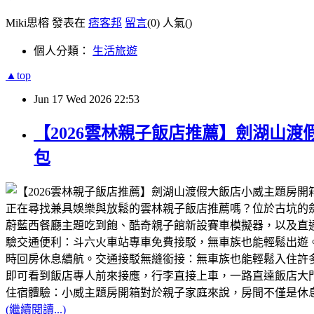
Miki思榕 發表在
痞客邦
留言
(0)
人氣(
)
個人分類：
生活旅遊
▲top
Jun
17
Wed
2026
22:53
【2026雲林親子飯店推薦】劍湖山
包
正在尋找兼具娛樂與放鬆的雲林親子飯店推薦嗎？位於古坑的
蔚藍西餐廳主題吃到飽、酷奇親子館新設賽車模擬器，以及直
驗交通便利：斗六火車站專車免費接駁，無車族也能輕鬆出遊。
時回房休息續航。交通接駁無縫銜接：無車族也能輕鬆入住許
即可看到飯店專人前來接應，行李直接上車，一路直達飯店大
住宿體驗：小威主題房開箱對於親子家庭來說，房間不僅是休
(繼續閱讀...)