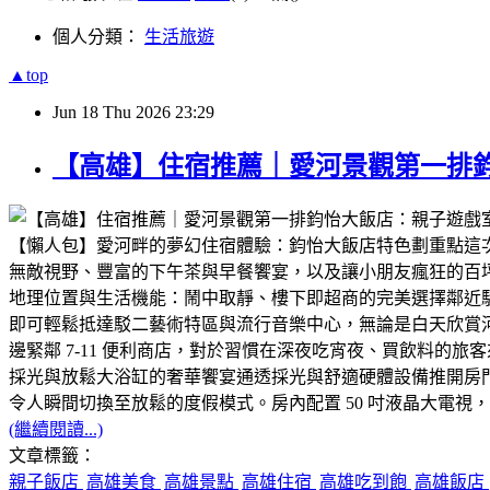
個人分類：
生活旅遊
▲top
Jun
18
Thu
2026
23:29
【高雄】住宿推薦｜愛河景觀第一排鈞
​【懶人包】愛河畔的夢幻住宿體驗：鈞怡大飯店特色劃重點​
無敵視野、豐富的下午茶與早餐饗宴，以及讓小朋友瘋狂的百
地理位置與生活機能：鬧中取靜、樓下即超商的完美選擇​鄰近
即可輕鬆抵達駁二藝術特區與流行音樂中心，無論是白天欣賞河
邊緊鄰 7-11 便利商店，對於習慣在深夜吃宵夜、買飲料
採光與放鬆大浴缸的奢華饗宴通透採光與舒適硬體設備​推開
令人瞬間切換至放鬆的度假模式。房內配置 50 吋液晶大電
(繼續閱讀...)
文章標籤：
親子飯店
高雄美食
高雄景點
高雄住宿
高雄吃到飽
高雄飯店