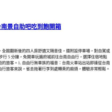
台南景自助吧吃到飽開箱
樓，全館翻新後的四人房舒適又隔音佳，還附設停車場，對自駕或
行 5 分鐘，免開車玩遍府城​前往台南自由行，選擇住宿地點
客。​1. 自由行無車族的福音：台南火車站出站即達​從台南
由行旅客來說，省去拖著行李到處轉乘的麻煩，體驗非常輕鬆。​