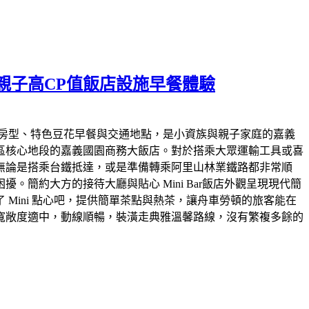
親子高CP值飯店設施早餐體驗
房型、特色豆花早餐與交通地點，是小資族與親子家庭的嘉義
西區核心地段的嘉義國園商務大飯店。對於搭乘大眾運輸工具或喜
，無論是搭乘台鐵抵達，或是準備轉乘阿里山林業鐵路都非常順
約大方的接待大廳與貼心 Mini Bar​飯店外觀呈現現代簡
Mini 點心吧，提供簡單茶點與熱茶，讓舟車勞頓的旅客能在
寬敞度適中，動線順暢，裝潢走典雅溫馨路線，沒有繁複多餘的