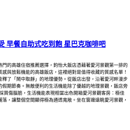
 早餐自助式吃到飽 星巴克咖啡吧
為熱門的高雄住宿推薦選擇，鈞怡大飯店憑藉著愛河景觀第一排的
感與放鬆機能的高雄飯店，這裡絕對是值得收藏的質感名單！​
美詮釋了「鬧中取靜」的地理優勢。從飯店出發，沿著愛河畔漫步
假期節奏。​無敵便利的生活機能​除了優越的地理景觀，飯店旁
日常採買傷腦筋，生活機能表現相當出色開箱愛河景觀客房：極佳
灑落，讓整個空間顯得極為通透寬敞。坐在窗邊遠眺愛河景觀，