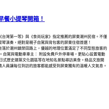
早餐小提琴開箱！
目《台灣第一等》與《食尚玩家》指定推薦的屏東潮州民宿。不僅
提琴演奏，絕對是親子自駕與背包客的屏東住宿首選！
坐落於潮州鎮榮田路上，優越的地理位置滿足了不同型態旅客的
。​自駕與電動車車主： 附設免費戶外停車場，更貼心設置電動
日式歷史建築文化園區等在地知名景點尋訪美食。​綠品文旅開
務人員讓每位到訪的旅客都能感受到屏東獨有的溫暖人文氣息。