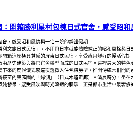
宿：開箱勝利星村包棟日式官舍，感受昭和
勝利文旅日式民宿」，不用飛日本就能體驗純正的昭和風格與日
你開箱這座極具質感的屏東日式民宿，享受歲月靜好的慢活假期
數由歷史建築與將官官舍轉型而成的日式民宿。這裡最大的特色
慢下來的度假儀式感這次選擇入住包棟房型，推開傳統木柵門的
銜接室內與庭園的「緣側」（日式木造走廊）。清晨時分，坐在
單純發呆、感受風吹與時光流逝的體驗，正是都市生活中最奢侈