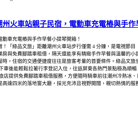
潮州火車站親子民宿，電動車充電樁與手作
！「綠品文旅」距離潮州火車站步行僅需 4 分鐘，是電視節
梯房與免費腳踏車租借，隔天還能享有精緻手作早餐與溫馨的小
行程時，住宿的交通便捷度往往是旅客考量的首要條件。綠品文旅
離，下車後能輕鬆拉著行李登記入住，往返屏東各熱門景點極為順暢
 旅店提供免費腳踏車租借服務，方便隨時騎車前往潮州冷熱冰、
的是高達四米的落地窗大廳，採光充沛且視野開闊，親切熱情的服