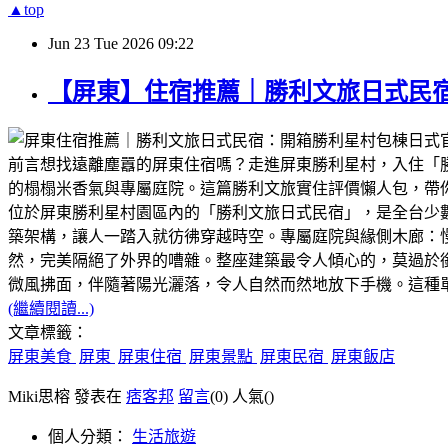
▲top
Jun
23
Tue
2026
09:22
【屏東】住宿推薦｜勝利文旅日式民
前言想找遠離塵囂的屏東住宿嗎？走進屏東勝利星村，入住「
的榻榻米香氣與專屬庭院。這篇勝利文旅實住評價懶人包，帶
位於屏東勝利星村園區內的「勝利文旅日式民宿」，是全台少
築架構，讓人一踏入就彷彿穿越時空。專屬庭院與緣側木廊：
然，完美隔絕了外界的嘈雜。整座建築最令人傾心的，莫過於
微風拂面，伴隨著陽光灑落，令人自然而然地放下手機。這種
(繼續閱讀...)
文章標籤：
屏東美食
屏東
屏東住宿
屏東景點
屏東民宿
屏東飯店
Miki思榕 發表在
痞客邦
留言
(0)
人氣(
)
個人分類：
生活旅遊