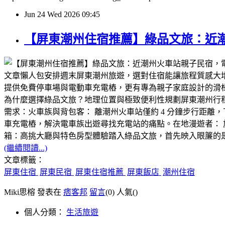
Jun
24
Wed
2026
09:45
【屏東潮州住宿推薦】綠品文旅：近
文章懶人包安排週末屏東潮州旅遊，選對住宿能讓旅程質感大增
提供免費停車場與電動車充電樁，更有專為親子家庭設計的滑
為什麼選擇綠品文旅？地理位置與極致便利性​規劃屏東潮州
需求：​火車族與背包客： 離潮州火車站僅約 4 分鐘步行距
車充電樁，解決電車族出遊尋找充電站的痛點。​在地漫遊者：
箱：高挑大廳與特色房型體驗​踏入綠品文旅，首先映入眼簾
(繼續閱讀...)
文章標籤：
屏東住宿
屏東民宿
屏東住宿推薦
屏東飯店
潮州住宿
Miki思榕 發表在
痞客邦
留言
(0)
人氣(
)
個人分類：
生活旅遊