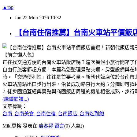
▲top
Jun
22
Mon
2026
10:32
【台南住宿推薦】台南火車站平價飯店
​【前言懶人包】
正在找交通方便的台南火車站飯店嗎？這次暑假小旅行開箱了位
自由行旅客都超方便！本篇為您整理景點交通、房型設備與在地特
時，「交通便利性」往往是首要考量。新朝代飯店位於台南市北
火車站前站出口步行出來，沿著成功路直行大約 5 分鐘即可
2. 徒步圈涵蓋經典景點與商圈​飯店周邊的機能相當成熟，步
(繼續閱讀...)
文章標籤：
台南
台南美食
台南住宿
台南飯店
台南吃到飽
Miki思榕 發表在
痞客邦
留言
(0)
人氣(
)