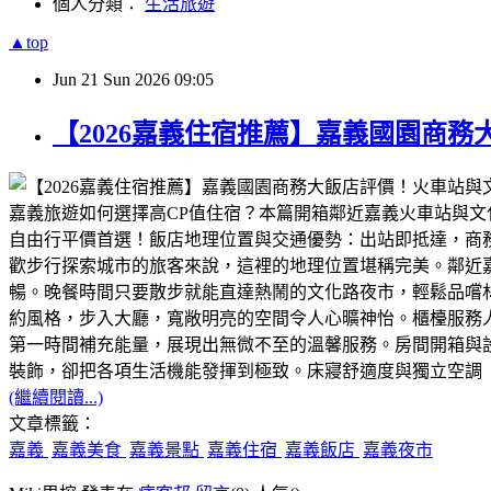
個人分類：
生活旅遊
▲top
Jun
21
Sun
2026
09:05
【2026嘉義住宿推薦】嘉義國園商
嘉義旅遊如何選擇高CP值住宿？本篇開箱鄰近嘉義火車站與
自由行平價首選！​飯店地理位置與交通優勢：出站即抵達，商
歡步行探索城市的旅客來說，這裡的地理位置堪稱完美。​鄰近
暢。晚餐時間只要散步就能直達熱鬧的文化路夜市，輕鬆品嚐林聰
約風格，步入大廳，寬敞明亮的空間令人心曠神怡。櫃檯服務人
第一時間補充能量，展現出無微不至的溫馨服務。房間開箱與
裝飾，卻把各項生活機能發揮到極致。床寢舒適度與獨立空調
(繼續閱讀...)
文章標籤：
嘉義
嘉義美食
嘉義景點
嘉義住宿
嘉義飯店
嘉義夜市