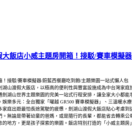
渡假大飯店小威主題房開箱！接駁/賽車模擬器
劍湖山渡假大飯店，以極高的便利性與豐富設施成為中台灣家庭
通劍湖山世界主題樂園的完美一站式行程安排，讓全家大小都能享
娛樂多元：全台獨家「曜越 GR500 賽車模擬器」、三溫暖
多家庭出遊最怕長途駕駛的疲憊，劍湖山渡假大飯店貼心考慮到
門。無論是帶著幼童的爸媽，或是隨行的長輩，都能省去轉乘公
息的地方，更是孩子探索的樂園。飯店特別打造的「小威主題房