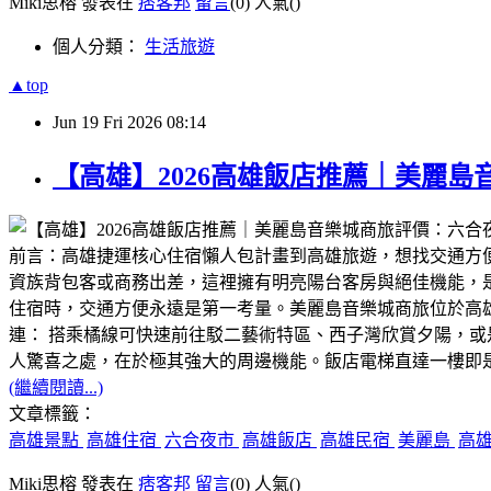
Miki思榕 發表在
痞客邦
留言
(0)
人氣(
)
個人分類：
生活旅遊
▲top
Jun
19
Fri
2026
08:14
​【高雄】2026高雄飯店推薦｜美麗
​前言：高雄捷運核心住宿懶人包​計畫到高雄旅遊，想找交通方
資族背包客或商務出差，這裡擁有明亮陽台客房與絕佳機能，是
住宿時，交通方便永遠是第一考量。美麗島音樂城商旅位於高雄捷
連： 搭乘橘線可快速前往駁二藝術特區、西子灣欣賞夕陽，或
人驚喜之處，在於極其強大的周邊機能。飯店電梯直達一樓即
(繼續閱讀...)
文章標籤：
高雄景點
高雄住宿
六合夜市
高雄飯店
高雄民宿
美麗島
高
Miki思榕 發表在
痞客邦
留言
(0)
人氣(
)