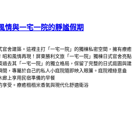
風情與一宅一院的靜謐假期
式官舍建築。這裡主打「一宅一院」的獨棟私密空間，擁有療癒
！昭和風情再現！屏東勝利文旅「一宅一院」獨棟日式官舍亮點
莫過去其「一宅一院」的獨立格局，保留了完整的日式庭園與建
瞬間，專屬於自己的私人小庭院隨即映入眼簾。庭院裡綠意盎
木廊上享用民宿準備的早餐
的享受。療癒榻榻米香氣與現代化舒適衛浴