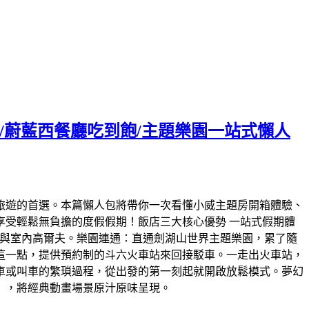
/蔚藍西餐廳吃到飽/主題樂園一站式懶人
旅遊的首選。本篇懶人包將帶你一次看懂小威主題房開箱體驗、
受輕鬆無負擔的度假假期！飯店三大核心優勢 一站式假期體
水療與室內高爾夫。樂園連通：直通劍湖山世界主題樂園，累了隨
這一點，提供預約制的斗六火車站來回接駁車。一走出火車站，
車或叫車的繁瑣過程，從出發的第一刻起就開啟放鬆模式。夢幻
」，將經典動畫場景原汁原味呈現。