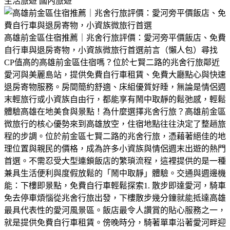
生活旅遊
國內旅遊
高雄前金區住宿推薦｜兆舍行旅評價：愛河旁平價飯店、免費
自行車與退房寄物，小資族微旅行首選前言（懶人包）尋找
CP值高的高雄前金區住宿嗎？位於七賢二路的兆舍行旅鄰近
愛河與美麗島站，提供免費自行車租賃、免費大廳點心與快速
退房寄物服務。房間簡約舒適、床組優質好睡，無論是情侶週
末輕旅行或小資族自由行，都能享有鬧中取靜的鬆弛感，輕鬆
體驗高雄在地美食與景點！為什麼選擇兆舍行旅？高雄前金區
微旅行的核心優勢來到高雄放空，住宿地點往往決定了整趟旅
程的步調。位於前金區七賢二路的兆舍行旅，憑藉著絕佳的地
理位置與親民的價格，成為許多小資族與情侶週末出遊的熱門
首選。不需忍受大型連鎖飯店的繁瑣流程，這裡提供的是一種
兼具生活便利與度假放鬆的「鬧中取靜」體驗。交通與週邊機
能：下樓即景點，免費自行車輕鬆探索1. 散步即達愛河，騎車
免去停車煩惱從兆舍行旅出發，下樓散步幾分鐘就能抵達高雄
最具代表性的愛河風景區。飯店最令人讚賞的貼心服務之一，
就是提供免費自行車租賃。傍晚時分，騎著單車沿著愛河畔迎