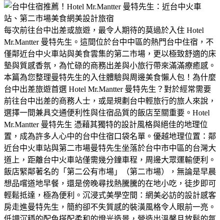
每次前往台中出差或旅遊，最令人期待的莫過於入住 Hotel
Mr.Mantter 曼特先生。這間位於台中中區的熱門台中住宿，不
僅鄰近台中火車站與美食雲集的第二市場，更以極致舒適的床
墊與質感香氛，為忙碌的商務出差與小旅行帶來滿滿療癒感。
本篇為您整理曼特先生的入住體驗與周邊美食懶人包！為什麼
台中出差旅遊首選 Hotel Mr.Mantter 曼特先生？​對於經常需要
前往台中出差的商務人士，或是規劃台中輕旅行的旅人來說，
選擇一間兼具交通便利性與住宿品質的飯店至關重要。Hotel
Mr.Mantter 曼特先生 憑藉其獨特的設計風格與絕佳的地理位
置，成為許多人心中的台中住宿口袋名單。​優越地理位置：鄰
近台中火車站與第二市場​曼特先生坐落於台中市中區的台灣大
道上，距離台中火車站僅需幾分鐘車程，周邊大眾運輸便利。
飯店緊鄰著名的「第二公有市場」（第二市場），無論是早晨
想品嚐道地早餐，還是傍晚尋找熱騰騰的在地小吃，徒步即可
輕鬆抵達，極為便利。​沉浸式美學空間：網美必訪的設計感客
房​走進曼特先生，簡約卻不失質感的裝潢風格令人眼前一亮。
低調沉穩的配色搭配柔和的燈光造景，營造出溫馨且放鬆的氛