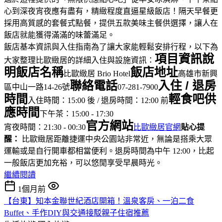
心到深夜宵夜應有盡有，精緻程度直逼星級飯店！隔天早餐更
採用高質感的套餐式點餐，提供五款美味主餐供選擇，讓人在
飯店就能獲得滿滿的味蕾滿足。
飯店基本資訊與入住指南為了讓大家能輕鬆安排行程，以下為
項目
資訊說
大家整理比歐緻居的詳細入住與設施資訊：
明
飯店名稱
飯店地址
比歐緻居 Brio Hotel
高雄市新興
聯絡電話
入住 / 退房
區中山一路14-26號
07-281-7900
時間
輕食吧供
入住時間：15:00 後 / 退房時間：12:00 前
應時間
下午茶：15:00 - 17:30
官方網站
宵夜時間：21:30 - 00:30
比歐緻居官網
貼心提
醒：
比歐緻居距離捷運中央公園站非常近，無論是搭乘大眾
運輸或是自行開車都相當便利。退房時間為中午 12:00，比起
一般飯店更加充裕，可以悠閒享受早晨時光。
繼續閱讀
1個月前
【台東】知本金聯世紀酒店開箱！溫泉客房、一泊二食
Buffet、手作DIY與交通接駁親子住宿推薦