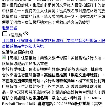
圍，極具設計感，也是許多網美與文青旅人喜愛拍照打卡的台
中旅宿之一。​曼特先生入住實測：從柔軟名床到療癒沐浴的放
鬆儀式​卸下重重的行李，踏入房間的那一刻，出差奔波的疲憊
便瞬間消散。​魔法級舒適大床：解救出差奔波的疲勞
繼續閱讀
1個月前
【高雄】住宿推薦｜樂逸文旅棒球館：美麗島站步行即達、限
量棒球藏品主題飯店首選
生活旅遊
國內旅遊
對於熱愛棒球、追求交通便利與高CP值的旅客來說，挑選適
合的高雄住宿至關重要。
高雄住宿推薦「樂逸文旅棒球館」
，
不僅
鄰近捷運美麗島站
，
步行即可輕鬆抵達
，樓下還有便利商
店與超市，生活機能極佳；館內更展示無數珍貴的棒球收藏
品，是棒球迷與親子旅遊絕不能錯過的高雄特色主題飯店！飯
店核心資訊懶人包
飯店名稱
：樂逸文旅 - 棒球館（La Hotel -
Baseball Theme Hall）
聯絡電話
：07-2365500
飯店地址
：高雄