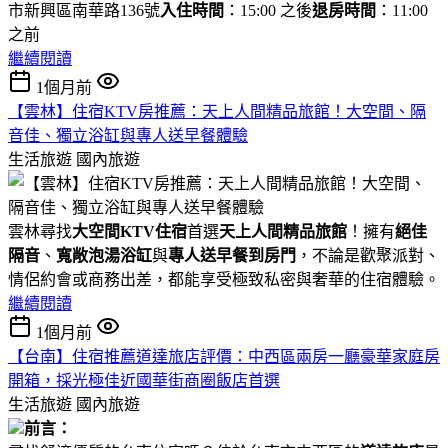
市新興區南華路136號
入住時間
：15:00 之後
退房時間
：11:00
之前
繼續閱讀
1個月前
【雲林】住宿KTV房推薦：天上人間精品旅館！大空間、隔
音佳、獨立浴缸與專人送早餐體驗
生活旅遊
國內旅遊
雲林尋找
大空間KTV住宿
首選
天上人間精品旅館
！擁有
絕佳
隔音
、
寬敞泡湯浴缸
與
專人送早餐到房門
，不論是歡聚派對、
情侶約會或商務出差，都能享受極致私密與奢華的住宿體驗。
繼續閱讀
1個月前
【台南】住宿推薦道達旅店評價：中西區兩房一廳豪華家庭房
開箱，採光極佳近國華街商圈飯店首選
生活旅遊
國內旅遊
前言：