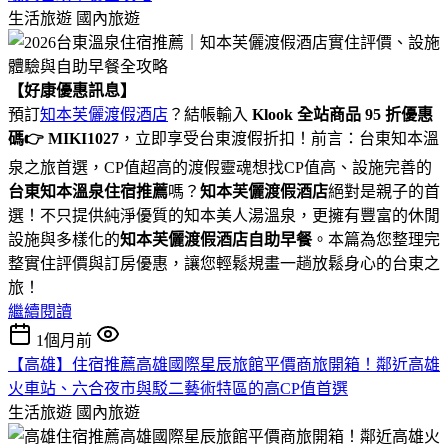
生活旅遊
國內旅遊
【好康優惠訊息】
預訂
知本芙儷渡假酒店
？結帳輸入
Klook 全站商品 95 折優惠
碼👉 MIKI1027
，立即享受台東渡假折扣！前言：台東知本溫
泉之旅首選，CP值超高的渡假靈魂想找CP值高、設施完善的
台東知本溫泉住宿推薦
嗎？
知本芙儷渡假酒店
絕對是親子的首
選！不只提供純淨優質的知本美人湯溫泉，更擁有豐富的休閒
設施與多樣化的
知本芙儷渡假酒店自助早餐
。本篇為您整理完
整實住評價與訂房優惠，讓您輕鬆規畫一趟放鬆身心的台東之
旅！
繼續閱讀
1個月前
【高雄】住宿推薦高雄國際星辰旅館平價商旅開箱！鄰近高雄
火車站、六合夜市與駁二藝術特區的高CP值首選
生活旅遊
國內旅遊