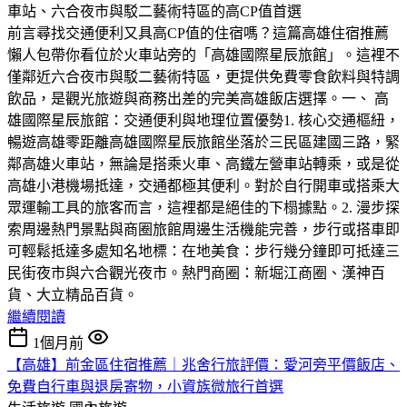
​前言​尋找交通便利又具高CP值的住宿嗎？這篇高雄住宿推薦
懶人包帶你看位於火車站旁的「高雄國際星辰旅館」。這裡不
僅鄰近六合夜市與駁二藝術特區，更提供免費零食飲料與特調
飲品，是觀光旅遊與商務出差的完美高雄飯店選擇。​一、 高
雄國際星辰旅館：交通便利與地理位置優勢​1. 核心交通樞紐，
暢遊高雄零距離​高雄國際星辰旅館坐落於三民區建國三路，緊
鄰高雄火車站，無論是搭乘火車、高鐵左營車站轉乘，或是從
高雄小港機場抵達，交通都極其便利。對於自行開車或搭乘大
眾運輸工具的旅客而言，這裡都是絕佳的下榻據點。​2. 漫步探
索周邊熱門景點與商圈​旅館周邊生活機能完善，步行或搭車即
可輕鬆抵達多處知名地標：​在地美食：步行幾分鐘即可抵達三
民街夜市與六合觀光夜市。​熱門商圈：新堀江商圈、漢神百
貨、大立精品百貨。
繼續閱讀
1個月前
【高雄】前金區住宿推薦｜兆舍行旅評價：愛河旁平價飯店、
免費自行車與退房寄物，小資族微旅行首選