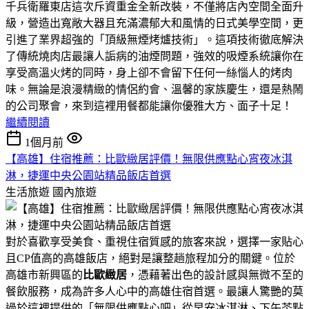
千兵衛羅東店這次斥資重金全新改裝，不僅將店內空間全面升
級，營造出寬敞大器且充滿濃郁大和風情的日式美學空間，更
引進了業界超強的「頂級無煙烤爐技術」。這項技術徹底解決
了傳統燒肉店最讓人詬病的油煙問題，強效的吸煙系統讓你在
享受高溫火烤的同時，身上卻不會留下任何一絲惱人的烤肉
味。無論是浪漫精緻的情侶約會、溫馨的家族慶生，還是熱鬧
的公司聚會，來到這裡用餐都能讓你優雅大方、面子十足！
繼續閱讀
1個月前
【高雄】住宿推薦：比歐緻居評價！無限供應點心宵夜冰淇
淋，捷運中央公園站精品飯店首選
生活旅遊
國內旅遊
對於喜歡享受美食、重視住宿質感的旅客來說，選擇一家貼心
且CP值高的高雄飯店，絕對是讓整趟旅程加分的關鍵。位於
高雄市新興區的
比歐緻居
，憑藉著出色的設計感與無微不至的
餐飲服務，成為許多人心中的高雄住宿首選。最讓人驚艷的莫
過於這裡提供的「無限供應點心吧」從早安冰淇淋、下午茶點