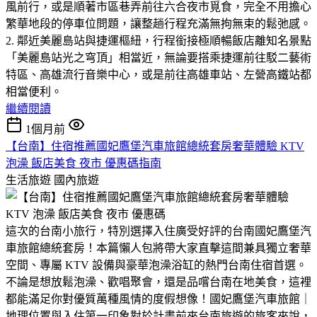
風前行，或是順著市區巷弄前往六合夜市覓食，完全不用擔心
繁華地段的停車位問題，讓整趟行程充滿無拘無束的鬆弛感。
2. 鄰近美麗島站與捷運樞紐，行程銜接極順暢飯店離知名景點
「美麗島站光之穹頂」相當近，無論要搭乘捷運前往駁二藝術
特區、高雄流行音樂中心，或是前往高雄車站、左營高鐵站都
相當便利。
繼續閱讀
1個月前
【台南】住宿推薦國妃鷹堡汽車旅館總統套房奢華體驗 KTV
泡澡 飯店美食 夜市 優惠碼指南
生活旅遊
國內旅遊
​這次的台南小旅行，特別選擇入住廣受好評的台南國妃鷹堡汽
車旅館總統套房！本篇懶人包將帶大家直擊這間兼具獨立奢華
空間、專屬 KTV 設備與豪華泡澡浴缸的熱門台南住宿首選。
不論是想放鬆泡澡、歡唱聚會，還是品嚐台南在地美食，這裡
都能滿足你對優質萬種風情的度假想像！​國妃鷹堡汽車旅館｜
地理位置與入住第一印象​對於計畫前來台南旅遊的旅客來說，