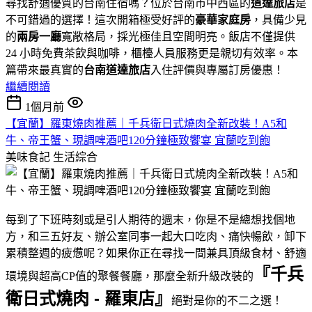
尋找舒適優質的台南住宿嗎？位於台南市中西區的
道達旅店
是
不可錯過的選擇！這次開箱極受好評的
豪華家庭房
，具備少見
的
兩房一廳
寬敞格局，採光極佳且空間明亮。飯店不僅提供
24 小時免費茶飲與咖啡，櫃檯人員服務更是親切有效率。本
篇帶來最真實的
台南道達旅店
入住評價與專屬訂房優惠！
繼續閱讀
1個月前
【宜蘭】羅東燒肉推薦｜千兵衛日式燒肉全新改裝！A5和
牛、帝王蟹、現調啤酒吧120分鐘極致饗宴 宜蘭吃到飽
美味食記
生活綜合
每到了下班時刻或是引人期待的週末，你是不是總想找個地
方，和三五好友、辦公室同事一起大口吃肉、痛快暢飲，卸下
累積整週的疲憊呢？如果你正在尋找一間兼具頂級食材、舒適
『千兵
環境與超高CP值的聚餐餐廳，那麼全新升級改裝的
衛日式燒肉 - 羅東店』
絕對是你的不二之選！