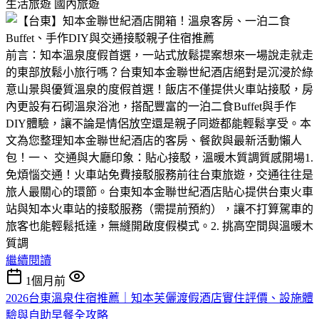
生活旅遊
國內旅遊
前言：知本溫泉度假首選，一站式放鬆提案想來一場說走就走
的東部放鬆小旅行嗎？台東知本金聯世紀酒店絕對是沉浸於綠
意山景與優質溫泉的度假首選！飯店不僅提供火車站接駁，房
內更設有石砌溫泉浴池，搭配豐富的一泊二食Buffet與手作
DIY體驗，讓不論是情侶放空還是親子同遊都能輕鬆享受。本
文為您整理知本金聯世紀酒店的客房、餐飲與最新活動懶人
包！一、 交通與大廳印象：貼心接駁，溫暖木質調質感開場1.
免煩惱交通！火車站免費接駁服務前往台東旅遊，交通往往是
旅人最關心的環節。台東知本金聯世紀酒店貼心提供台東火車
站與知本火車站的接駁服務（需提前預約），讓不打算駕車的
旅客也能輕鬆抵達，無縫開啟度假模式。2. 挑高空間與溫暖木
質調
繼續閱讀
1個月前
2026台東溫泉住宿推薦｜知本芙儷渡假酒店實住評價、設施體
驗與自助早餐全攻略