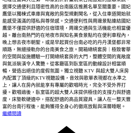
選擇交通便利且隱密性高的台南飯店推薦名單至關重要。國妃
鷹堡以獨棟式車庫與寬敞的房型規劃聞名，從入住車道開始就
能感受滿滿的隱私與尊榮感。​交通便利性與周邊景點連結​國妃
鷹堡不僅提供舒適的住宿環境，周邊交通與生活機能也相當優
越。離台南熱門的在地夜市與知名美食景點均在便利車程內，
晚上想去夜市朝聖，或是早起買份台南必吃的丹丹漢堡都非常
順路，無縫接軌你的台南美食之旅。​開箱總統套房｜極致奢華
的空間與設施體驗​一打開總統套房的大門，整體空間的寬敞度
與氣派裝潢令人驚艷。從客廳區到臥室區的動線設計相當順
暢，營造出絕佳的度假氛圍。​獨立視聽 KTV 與超大雙人床​房
內配置了頂級的KTV視聽設備，音效與歌單表現都在水準之
上，讓人在房內就能享有專屬的歡唱時光，完全不受外界打
擾。​歡唱過後，臥室區的超大雙人床提供極佳的支撐力與舒適
度，床墊軟硬適中，搭配舒適的高品質寢具，讓人在一整天豐
富的台南行程後，能夠獲得全身心的徹底放鬆與深層睡眠。
繼續閱讀