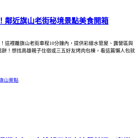
！鄰近旗山老街秘境景點美食開箱
！這裡離旗山老街車程10分鐘內，提供彩繪水管屋、露營區與
愛小豬鬆餅！想找高雄親子住宿或三五好友烤肉包棟，看這篇懶人包就
旗山景點