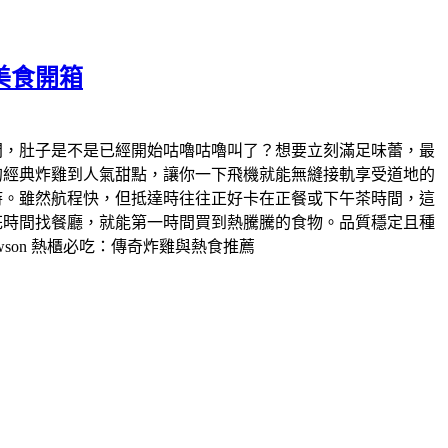
美食開箱
瞬間，肚子是不是已經開始咕嚕咕嚕叫了？想要立刻滿足味蕾，最
本的經典炸雞到人氣甜點，讓你一下飛機就能無縫接軌享受道地的
多小時。雖然航程快，但抵達時往往正好卡在正餐或下午茶時間，這
必花時間找餐廳，就能第一時間買到熱騰騰的食物。​品質穩定且種
son 熱櫃必吃：傳奇炸雞與熱食推薦