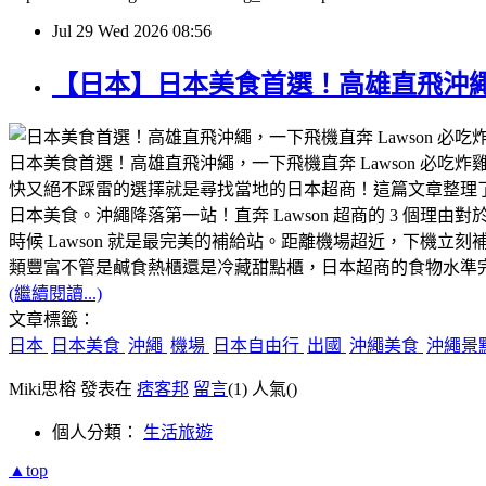
Jul
29
Wed
2026
08:56
【日本】日本美食首選！高雄直飛沖繩，
日本美食首選！高雄直飛沖繩，一下飛機直奔 Lawson 必
快又絕不踩雷的選擇就是尋找當地的日本超商！​這篇文章整理了
日本美食。​沖繩降落第一站！直奔 Lawson 超商的 3 
時候 Lawson 就是最完美的補給站。​距離機場超近，下
類豐富​不管是鹹食熱櫃還是冷藏甜點櫃，日本超商的食物水準完
(繼續閱讀...)
文章標籤：
日本
日本美食
沖繩
機場
日本自由行
出國
沖繩美食
沖繩景
Miki思榕 發表在
痞客邦
留言
(1)
人氣(
)
個人分類：
生活旅遊
▲top