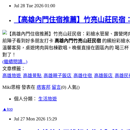
Jul
28
Tue
2026
01:00
【高雄內門住宿推薦】竹亮山莊民宿
前陣子看到好多朋友打卡
高雄內門竹亮山莊民宿
的繽紛彩繪水
溫馨客房，桌遊烤肉與包棟歡唱。晚餐直接在園區內的 喝三杯 D
對了！
(繼續閱讀...)
文章標籤：
高雄旅遊
高雄景點
高雄親子飯店
高雄住宿
高雄飯店
高雄民
Miki思榕 發表在
痞客邦
留言
(0)
人氣(
)
個人分類：
生活旅遊
▲top
Jul
27
Mon
2026
15:29