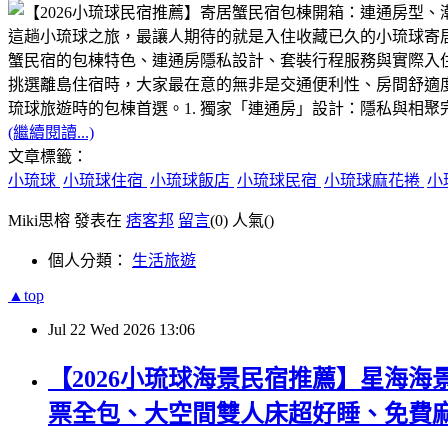
這趟小琉球之旅，最讓人期待的就是入住收藏已久的小琉球寄
蟹民宿的包棟特色、連通房隱私設計、套裝行程服務與實際入
挑選離島住宿時，大家最在意的無非是交通便利性、房間舒適
琉球旅遊時的包棟首選。1. 獨家「連通房」設計：隱私與相聚
(繼續閱讀...)
文章標籤：
小琉球
小琉球住宿
小琉球飯店
小琉球民宿
小琉球麻花捲
小
Miki思榕 發表在
痞客邦
留言
(0)
人氣(
)
個人分類：
生活旅遊
▲top
Jul
22
Wed
2026
13:06
【2026小琉球海景民宿推薦】星海
票全包、大空間雙人床超好睡、免費麻