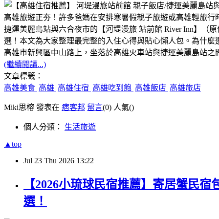
高雄旅遊正夯！許多爸媽在安排寒暑假親子旅遊或高雄輕旅行時
捷運美麗島站與六合夜市的【河堤漫旅 站前館 River Inn
選！本文為大家整理最完整的入住心得與貼心懶人包。為什麼
高雄市新興區中山路上，坐落於高雄火車站與捷運美麗島站之
(繼續閱讀...)
文章標籤：
高雄美食
高雄
高雄住宿
高雄吃到飽
高雄飯店
高雄旅店
Miki思榕 發表在
痞客邦
留言
(0)
人氣(
)
個人分類：
生活旅遊
▲top
Jul
23
Thu
2026
13:22
【2026小琉球民宿推薦】寄居蟹民
選！