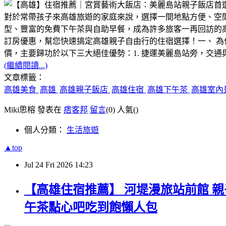
對於常帶孩子來高雄旅遊的家庭來說，選擇一間地點方便、空
型、豐富的免費下午茶與自助早餐，成為許多旅客一再回訪的
訂房優惠，幫您快速搞定高雄親子自由行的住宿選擇！一、 
價，主要歸功於以下三大絕佳優勢：1. 捷運美麗島站旁，交通
(繼續閱讀...)
文章標籤：
高雄美食
高雄
高雄親子飯店
高雄住宿
高雄下午茶
高雄室內
Miki思榕 發表在
痞客邦
留言
(0)
人氣(
)
個人分類：
生活旅遊
▲top
Jul
24
Fri
2026
14:23
【高雄住宿推薦】 河堤漫旅站前館 
午茶點心吧吃到飽懶人包