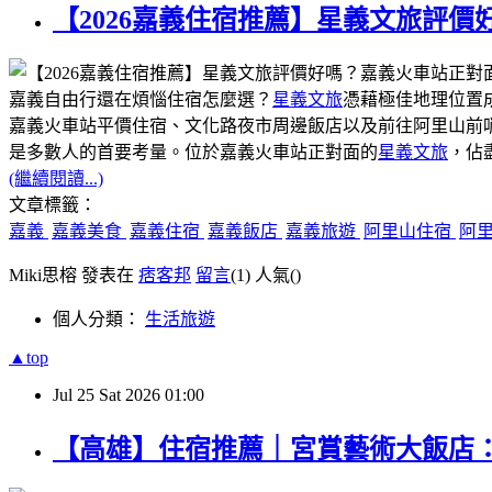
【2026嘉義住宿推薦】星義文旅評
嘉義自由行還在煩惱住宿怎麼選？
星義文旅
憑藉極佳地理位置
嘉義火車站平價住宿、文化路夜市周邊飯店以及前往阿里山前
是多數人的首要考量。位於嘉義火車站正對面的
星義文旅
，佔
(繼續閱讀...)
文章標籤：
嘉義
嘉義美食
嘉義住宿
嘉義飯店
嘉義旅遊
阿里山住宿
阿
Miki思榕 發表在
痞客邦
留言
(1)
人氣(
)
個人分類：
生活旅遊
▲top
Jul
25
Sat
2026
01:00
【高雄】住宿推薦｜宮賞藝術大飯店