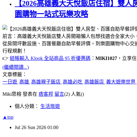
【2026高雄義大天悅飯店住宿】雙
園購物一站式玩樂攻略
前言：高雄義大天悅飯店雙人房開箱懶人包想找適合全家大小
從房間坪數設施、百匯餐廳自助早餐評價，到樂園購物中心交
行程規劃！
👉
結帳輸入 Klook 全站商品 95 折優惠碼
：
MIKI1027
，立享住
(繼續閱讀...)
文章標籤：
一日遊
高雄
高雄親子飯店
高雄必吃
高雄飯店
義大遊樂世界
Miki思榕 發表在
痞客邦
留言
(2)
人氣(
)
個人分類：
生活旅遊
▲top
Jul
26
Sun
2026
01:00