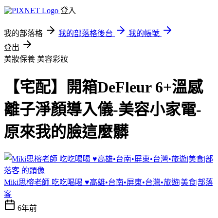
登入
我的部落格
我的部落格後台
我的帳號
登出
美妝保養
美容彩妝
【宅配】開箱DeFleur 6+溫感
離子淨顏導入儀-美容小家電-
原來我的臉這麼髒
Miki思榕老師 吃吃喝喝 ♥️高雄•台南•屏東•台灣•旅遊|美食|部落
客
6年前