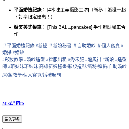
平面婚禮紀錄：
[#本味主義攝影工坊]（新秘＋婚攝一起
下訂享限定優惠！）
婚宴美式餐車：
[This BALL.pancakes] 手作鬆餅餐車合
作
＃
平面婚禮紀錄
#
新秘
＃
新娘秘書
＃
自助婚紗
＃
個人寫真
#
婚攝
#
婚紗
#
彩妝教學
#
婚紗造型
#
禮服出租
#
秀禾服
#
龍鳳褂
#
新娘
#
造型
師
#
瑢妹妹
瑢妹妹 高雄新娘秘書/彩妝造型/新秘/婚攝/自助婚紗
/彩妝教學/個
人寫真/婚禮顧問
Miki思榕fb
載入更多