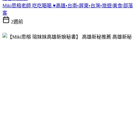
Miki思榕老師 吃吃喝喝 ♥️高雄•台南•屏東•台灣•旅遊|美食|部落
客
2週前